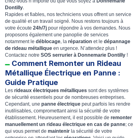
chez-vous n’importe où que vous soyez à
Donnemarie
Dontilly
.
Rapides et fiables, nos techniciens vous offrent un service
de qualité et un travail soigné. Nous restons toujours à
votre écoute
24h/7j
pour répondre à vos demandes. Nous
proposons également une panoplie de services
notamment le
déblocage
, la
réparation
et le
dépannage
de rideau métallique
en urgence. N’attendez plus !
Contactez notre
SOS serrurier à Donnemarie Dontilly
!
Comment Remonter un Rideau
Métallique Électrique en Panne :
Guide Pratique
Les
rideaux électriques métalliques
sont des systèmes
de sécurité essentiels pour de nombreuses entreprises.
Cependant, une
panne électrique
peut parfois les rendre
inutilisables, compromettant ainsi la sécurité de votre
établissement. Heureusement, il est possible de
remonter
manuellement un rideau électrique en cas de panne
; ce
qui vous permet de
maintenir
la sécurité de votre
entreprise en attendant les
réparations
. Voici un guide