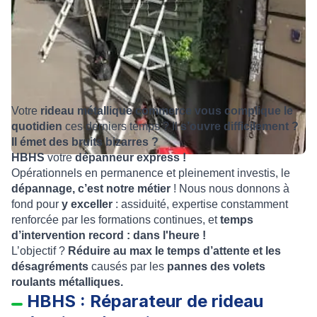
Votre
rideau métallique commerce
vous complique le
quotidien
ces derniers temps ? Il
s’ouvre difficilement ?
Il émet des bruits bizarres ?
HBHS
votre
dépanneur express !
Opérationnels en permanence et pleinement investis, le
dépannage, c’est notre métier
! Nous nous donnons à
fond pour
y exceller
: assiduité, expertise constamment
renforcée par les formations continues, et
temps
d’intervention record : dans l'heure !
L’objectif ?
Réduire au max le temps d’attente et les
désagréments
causés par les
pannes des volets
roulants métalliques.
HBHS : Réparateur de rideau