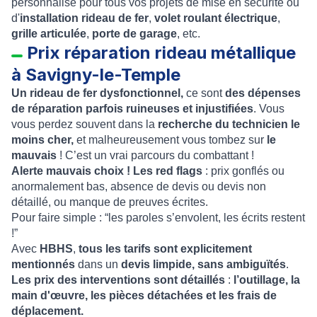
personnalisé pour tous vos projets de mise en sécurité ou
d'
installation rideau de fer
,
volet roulant électrique
,
grille articulée
,
porte de garage
, etc.
Prix réparation rideau métallique
à Savigny-le-Temple
Un rideau de fer dysfonctionnel,
ce sont
des dépenses
de réparation parfois ruineuses et injustifiées
. Vous
vous perdez souvent dans la
recherche du technicien le
moins cher,
et malheureusement vous tombez sur
le
mauvais
! C’est un vrai parcours du combattant !
Alerte mauvais choix ! Les red flags
: prix gonflés ou
anormalement bas, absence de devis ou devis non
détaillé, ou manque de preuves écrites.
Pour faire simple : “les paroles s’envolent, les écrits restent
!”
Avec
HBHS
,
tous les tarifs sont explicitement
mentionnés
dans un
devis limpide, sans ambiguïtés
.
Les prix des interventions sont détaillés
:
l’outillage, la
main d'œuvre, les pièces détachées et les frais de
déplacement.