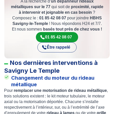
A la recherche d
’un dépanneur rideaux
métalliques sur le 77
qui soit de
proximité, rapide
à intervenir et joignable en cas besoin
?
Composez le :
01 85 42 08 07
pour joindre
HBHS
Savigny-le-Temple
! Nous répondons H24 et 7/7.
Et nous sommes
basés tout près de chez vous !
01 85 42 08 07
Être rappelé
Nos dernières interventions à
Savigny Le Temple
Changement du moteur du rideau
métallique
Pour
remplacer une motorisation de rideau métallique
,
trois solutions existent : le kit moteur tubulaire, le moteur
axial ou la motorisation déportée. Chacune s’installe
respectivement à l’intérieur, sur, ou à l’extrémité de l’axe
d’enroulement de votre
rideau à lames
ou de votre
grille