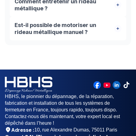
Comment entretenir un rideau
métallique ?
Pour prendre soin de votre rideau de fer, il faut
Est-il possible de motoriser un
lubrifier les composants mobiles ( articulations,
rideau métallique manuel ?
coulisses), les nettoyer régulièrement pour
éliminer les saletés et les débris et inspecter l’état
Oui. Il existe plusieurs modèles de motorisation
de votre rideau pour détecter précocement tout
sur le marché : moteur latéral, moteur central ou
signe d’usure.
moteur tubulaire.
HBHS, le pionnier du dépannage, de la réparation,
fabrication et installation de tous les systèmes de
fermeture en France, toujours rapido, toujours dispo.
Contactez-nous dès maintenant, votre expert local est
dépêché dans l’heure !
Adresse :
10, rue Alexandre Dumas, 75011 Paris