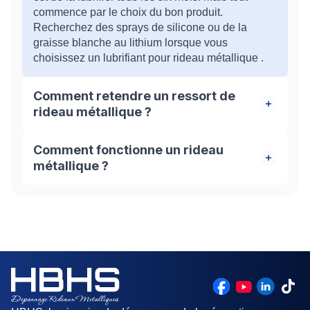
commence par le choix du bon produit.
Recherchez des sprays de silicone ou de la
graisse blanche au lithium lorsque vous
choisissez un lubrifiant pour rideau métallique .
Comment retendre un ressort de
rideau métallique ?
Pour tendre ou retendre le volet, il faut faire
Comment fonctionne un rideau
pivoter l’axe dans le sens de la descente de la
métallique ?
grille. En effectuant ce mouvement, vous allez
faire tendre le ressort à l’intérieur. Il est conseillé
Un rideau métallique est généralement un tablier
de faire appel à un professionnel du métier dans
qui coulisse dans des rails et s'enroule autour
cette situations.
d'un axe. L'axe peut être équipé d'un moteur
électrique, ou actionné manuellement.