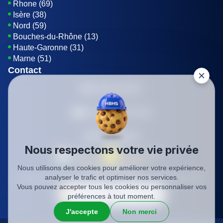
Rhone (69)
Isère (38)
Nord (59)
Bouches-du-Rhône (13)
Haute-Garonne (31)
Marne (51)
Contact
01 85 42 08 07
Envoyer un E-mail
Être rappelé
Nous respectons votre vie privée
Nous utilisons des cookies pour améliorer votre expérience,
SIREN: 819116823
analyser le trafic et optimiser nos services.
Charte qualité
Mentions légales
Politique de confidentialité
CGV
Vous pouvez accepter tous les cookies ou personnaliser vos
préférences à tout moment.
J'accepte
Non merci