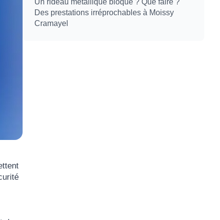
Un rideau metallique bloqué ? Que faire ?
Des prestations irréprochables à Moissy
Cramayel
ttent
curité