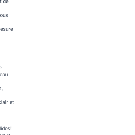
t de
Nous
mesure
e
deau
s,
lair et
lides!