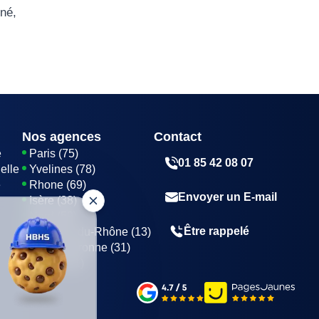
gné,
Nos agences
Contact
e
Paris (75)
01 85 42 08 07
elle
Yvelines (78)
e
Rhone (69)
Envoyer un E-mail
Isère (38)
Nord (59)
Être rappelé
Bouches-du-Rhône (13)
Haute-Garonne (31)
Marne (51)