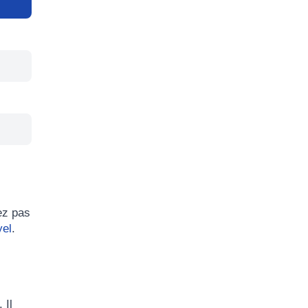
ez pas
yel
.
. Il