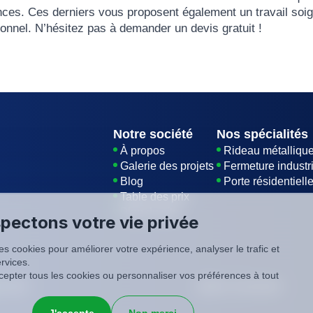
nces. Ces derniers vous proposent également un travail soi
ptionnel. N’hésitez pas à demander un
devis gratuit
!
Notre société
Nos spécialités
À propos
Rideau métalliqu
Galerie des projets
Fermeture industri
Blog
Porte résidentiell
Table des prix
Plan du site
pectons votre vie privée
es cookies pour améliorer votre expérience, analyser le trafic et
rvices.
epter tous les cookies ou personnaliser vos préférences à tout
é
CGV
SIREN: 819116823
J'accepte
Non merci