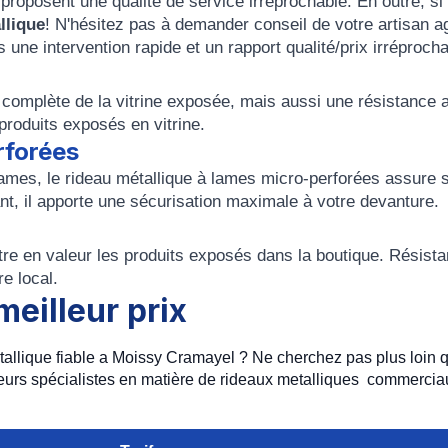
roposent une qualité de service irréprochable. En outre, si
llique
! N'hésitez pas à demander conseil de votre artisan a
ne intervention rapide et un rapport qualité/prix irréprocha
complète de la vitrine exposée, mais aussi une résistance 
produits exposés en vitrine.
rforées
lames, le rideau métallique à lames micro-perforées assure 
tant, il apporte une sécurisation maximale à votre devanture.
ttre en valeur les produits exposés dans la boutique. Résista
re local.
meilleur prix
etallique fiable a Moissy Cramayel ? Ne cherchez pas plus loin 
urs spécialistes en matière de rideaux metalliques commercia