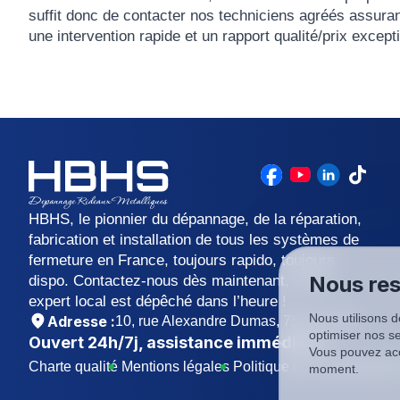
suffit donc de contacter nos techniciens agréés assura
une intervention rapide et un rapport qualité/prix exce
HBHS, le pionnier du dépannage, de la réparation,
fabrication et installation de tous les systèmes de
fermeture en France, toujours rapido, toujours
Nous res
dispo. Contactez-nous dès maintenant, votre
expert local est dépêché dans l’heure !
Nous utilisons d
Adresse :
10, rue Alexandre Dumas, 75011 Paris
optimiser nos se
Ouvert
24h/7j
, assistance immédiate !
Vous pouvez acc
Charte qualité
Mentions légales
Politique de confidentialit
moment.