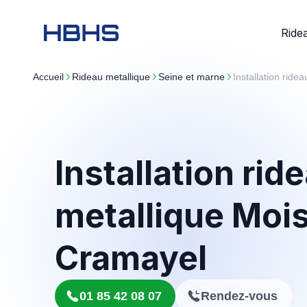
Ride
Accueil
rideau metallique
seine et marne
Installation rid
Installation rid
metallique Moi
Cramayel
01 85 42 08 07
Rendez-vous