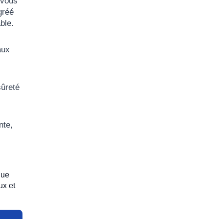
 vous
gréé
ble.
aux
sûreté
nte,
que
ux et