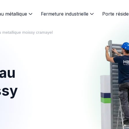
au métallique
Fermeture industrielle
Porte réside
eau metallique moissy cramayel
eau
ssy