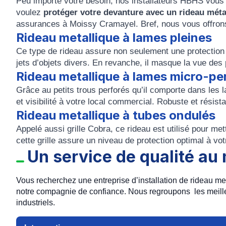
Peu importe votre besoin, nos installateurs HBHS vous p
voulez
protéger votre devanture avec un rideau méta
assurances à Moissy Cramayel. Bref, nous vous offrons u
Rideau metallique à lames pleines
Ce type de rideau assure non seulement une protection 
jets d’objets divers. En revanche, il masque la vue des 
Rideau metallique à lames micro-pe
Grâce au petits trous perforés qu’il comporte dans les 
et visibilité à votre local commercial. Robuste et résis
Rideau metallique à tubes ondulés
Appelé aussi grille Cobra, ce rideau est utilisé pour me
cette grille assure un niveau de protection optimal à vot
Un service de qualité au 
Vous recherchez une entreprise d’installation de rideau m
notre compagnie de confiance. Nous regroupons les meille
industriels.