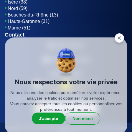
Isère (38)
Nord (59)
Bouches-du-Rhône (13)
Haute-Garonne (31)
Marne (51)
Contact
01 85 42 08 07
Envoyer un E-mail
Être rappelé
Nous respectons votre vie privée
Nous utilisons des cookies pour améliorer votre expérience,
SIREN: 819116823
analyser le trafic et optimiser nos services.
Charte qualité
Mentions légales
Politique de confidentialité
CGV
Vous pouvez accepter tous les cookies ou personnaliser vos
préférences à tout moment.
J'accepte
Non merci
Copyright © 2026 Tous droits réservés par HBHS L'expert français de la