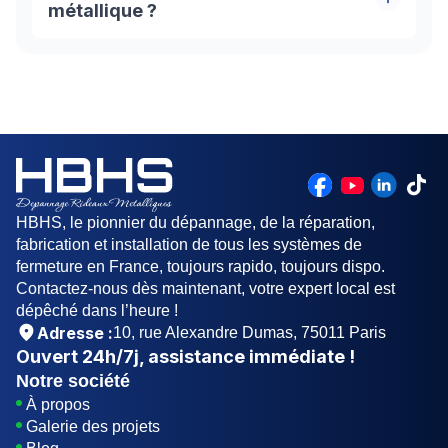
pivoter l’axe dans le sens de la descente de la
métallique ?
grille. En effectuant ce mouvement, vous allez
faire tendre le ressort à l’intérieur. Il est conseillé
Un rideau métallique est généralement un tablier
de faire appel à un professionnel du métier dans
qui coulisse dans des rails et s'enroule autour
cette situations.
d'un axe. L'axe peut être équipé d'un moteur
électrique, ou actionné manuellement.
HBHS, le pionnier du dépannage, de la réparation,
fabrication et installation de tous les systèmes de
fermeture en France, toujours rapido, toujours dispo.
Contactez-nous dès maintenant, votre expert local est
dépêché dans l’heure !
Adresse :
10, rue Alexandre Dumas, 75011 Paris
Ouvert
24h/7j
, assistance immédiate !
Notre société
À propos
Galerie des projets