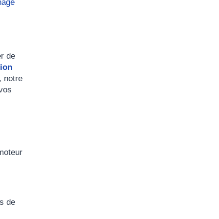
nage
r de
tion
, notre
 vos
 moteur
és de