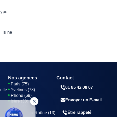
type
 ils ne
Nos agences
Contact
e
Paris (75)
01 85 42 08 07
elle
Yvelines (78)
e
Rhone (69)
Envoyer un E-mail
Isère (38)
Nord (59)
Être rappelé
Bouches-du-Rhône (13)