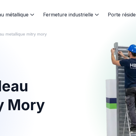
au métallique
Fermeture industrielle
Porte réside
deau metallique mitry mory
deau
ry Mory