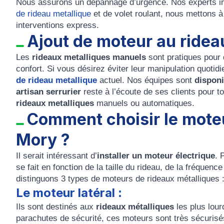
Nous assurons un depannage d’urgence. Nos experts int
de rideau metallique
et de volet roulant, nous mettons à
interventions express.
Ajout de moteur au ridea
Les
rideaux metalliques manuels
sont pratiques pou
confort. Si vous désirez éviter leur manipulation quotidi
de rideau metallique
actuel.
Nos équipes sont
disponi
artisan serrurier
reste à l’écoute de ses clients pour t
rideaux metalliques
manuels ou automatiques.
Comment choisir le moteu
Mory ?
Il serait intéressant d’
installer un moteur électrique
.
P
se fait en fonction de la taille du rideau, de la fréquence
distinguons 3 types de moteurs de rideaux métalliques 
Le moteur latéral
:
Ils sont destinés aux
rideaux métalliques
les plus lour
parachutes de sécurité, ces moteurs sont très sécurisé