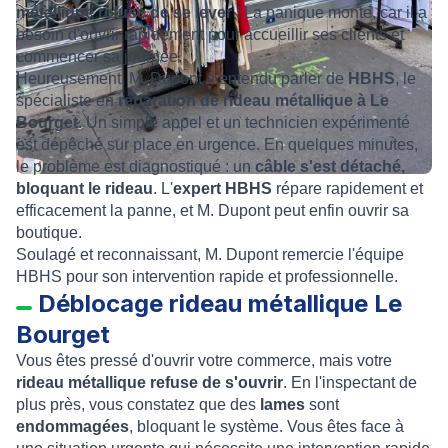
métallique refuse de se lever
! La panique monte, car il a
besoin d'ouvrir rapidement pour accueillir ses clients et
commencer sa journée.
Heureusement, M. Dupont a entendu parler de
HBHS
, le
spécialiste en
réparation de rideau métallique à Le
Bourget
. Un simple appel et un technicien expérimenté
est dépêché sur place en urgence. En quelques minutes,
le problème est diagnostiqué : un
câble s'est détaché,
bloquant le rideau
. L'
expert HBHS
répare rapidement et
efficacement la panne, et M. Dupont peut enfin ouvrir sa
boutique.
Soulagé et reconnaissant, M. Dupont remercie l'équipe
HBHS pour son intervention rapide et professionnelle.
Déblocage rideau métallique Le
Bourget
Vous êtes pressé d'ouvrir votre commerce, mais votre
rideau métallique refuse de s'ouvrir
. En l'inspectant de
plus près, vous constatez que des
lames
sont
endommagées
, bloquant le système. Vous êtes face à