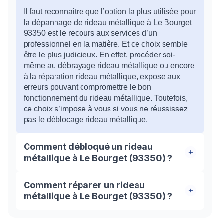
Il faut reconnaitre que l’option la plus utilisée pour
la dépannage de rideau métallique à Le Bourget
93350 est le recours aux services d’un
professionnel en la matière. Et ce choix semble
être le plus judicieux. En effet, procéder soi-
même au débrayage rideau métallique ou encore
à la réparation rideau métallique, expose aux
erreurs pouvant compromettre le bon
fonctionnement du rideau métallique. Toutefois,
ce choix s’impose à vous si vous ne réussissez
pas le déblocage rideau métallique.
Comment débloqué un rideau
métallique à Le Bourget (93350) ?
Il est vrai que choisir un professionnel pour le
Comment réparer un rideau
déblocage de rideau métallique à Le Bourget
métallique à Le Bourget (93350) ?
93350 est un bon choix. Cependant, il est encore
plus important de savoir choisir un bon
Si vous avez un rideau métallique bloqué , en