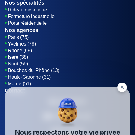
Nos spécialités
Rideau métallique
Fermeture industrielle
Porte résidentielle
Nos agences
Paris (75)
Yvelines (78)
Rhone (69)
Isère (38)
Nord (59)
Bouches-du-Rhône (13)
Haute-Garonne (31)
Marne (51)
Contact
01 85 42 08 07
Envoyer un E-mail
Être rappelé
Nous respectons votre vie privée