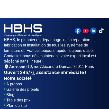
professionnel. En effet, face au nombre
premier lieu, vous pouvez faire recours à un
grandissant de faux professionnels, il est
déblocage manuel. Ce déblocage manuel
conseillé de faire le choix du professionnel de
commence par la location du levier rattaché au
dépannage de rideau métallique à (93) avec soin.
moteur servant à ouvrir ou fermer le rideau.
Pour ce faire, il est recommandé de choisir
Ensuite, grâce au levier, tirez vers le bas le
uniquement les professionnels expérimentés.
cordon qui sert de déclenchement. Cette
manœuvre vous aidera à arrêter l’activité du
HBHS, le pionnier du dépannage, de la réparation,
moteur. Vous pouvez ainsi tirer avec votre main le
fabrication et installation de tous les systèmes de
rideau à un niveau souhaité. Il vous faudra par la
fermeture en France, toujours rapido, toujours dispo.
suite utiliser votre manœuvre de secours si le
Contactez-nous dès maintenant, votre expert local est
rideau ne change pas d’orientation dès les
dépêché dans l’heure !
premiers réglages.
Adresse :
10, rue Alexandre Dumas, 75011 Paris
Ouvert
24h/7j
, assistance immédiate !
Notre société
À propos
Galerie des projets
Blog
Table des prix
Plan du site