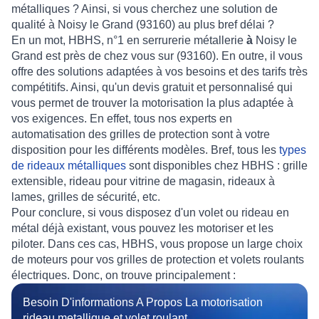
métalliques
? Ainsi, si vous cherchez une
solution de
qualité
à
Noisy le Grand (93160)
au plus
bref délai
?
En un mot,
HBHS, n°1 en serrurerie métallerie
à
Noisy le
Grand
est près de chez vous sur (93160). En outre, il vous
offre des
solutions adaptées à vos besoins
et des
tarifs très
compétitifs.
Ainsi, qu'un
devis gratuit et personnalisé
qui
vous permet de trouver la
motorisation
la plus adaptée à
vos exigences. En effet, tous nos
experts en
automatisation des grilles de protection
sont à votre
disposition pour les
différents modèles
.
Bref, tous les
types
de rideaux métalliques
sont disponibles chez
HBHS
:
grille
extensible
,
rideau pour vitrine de magasin
,
rideaux à
lames
,
grilles de sécurité
, etc.
Pour conclure, si vous disposez d'un volet ou rideau en
métal déjà existant, vous pouvez les
motoriser
et les
piloter
. Dans ces cas,
HBHS
, vous propose un large choix
de
moteurs pour vos grilles de protection
et
volets roulants
électriques
. Donc, on trouve principalement :
Besoin D'informations A Propos La motorisation
rideau metallique et volet roulant