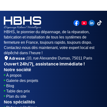
meilleur rapport qualité/prix.
Don, il est conseillé de faire installer une
motorisation dès que le poids de celui-ci dépasse
80 kg pour une surface supérieur à 7m2.
HBHS, le pionnier du dépannage, de la réparation,
fabrication et installation de tous les systèmes de
fermeture en France, toujours rapido, toujours dispo.
Contactez-nous dès maintenant, votre expert local est
dépêché dans l’heure !
Adresse :
10, rue Alexandre Dumas, 75011 Paris
Ouvert
24h/7j
, assistance immédiate !
Notre société
À propos
Galerie des projets
Blog
Table des prix
Plan du site
Nos spécialités