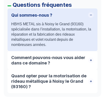
Questions fréquentes
Qui sommes-nous ?
HBHS METAL sis à Noisy le Grand (93160)
spécialisée dans l'installation, la motorisation, la
réparation et la fabrication des rideaux
métalliques et volet roulant depuis de
nombreuses années.
Comment pouvons-nous vous aider
dans ce domaine ?
Si vous habitez à Noisy le Grand (93160) et vous
Quand opter pour la motorisation de
cherchez le meilleur service de motorisation de
rideau métallique à Noisy le Grand
rideau de fer ? HBHS METAL est le meilleur
(93160) ?
adresse métallier a retenir. En effet, spécialiste en
dépannage et installation ? Bref vous propose un
Chaque type de rideau métallique a des
service de dépannage rapide, durable et avec le
caractéristiques spécifique pour la motorisation.