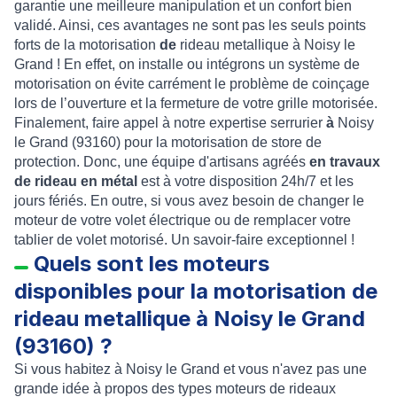
garantie une meilleure manipulation et un
confort bien
validé
. Ainsi, ces avantages ne sont pas les seuls points
forts de la
motorisation
de
rideau metallique à Noisy le
Grand
! En effet, on installe ou intégrons un
système de
motorisation
on évite carrément le problème de coinçage
lors de l’ouverture et la fermeture de votre
grille motorisée.
Finalement, faire appel
à notre
expertise serrurier
à
Noisy
le Grand (93160)
pour la
motorisation de store de
protection
. Donc, une équipe d'
artisans agréés
en travaux
de rideau en métal
est à votre disposition
24h/7
et les
jours fériés
. En outre, si vous avez besoin de
changer le
moteur de votre volet électrique
ou de remplacer
votre
tablier de volet motorisé
. Un
savoir-faire exceptionnel
!
Quels sont les moteurs
disponibles pour la motorisation de
rideau metallique à Noisy le Grand
(93160) ?
Si vous habitez à Noisy le Grand et vous n'avez pas une
grande idée à propos des types
moteurs de rideaux