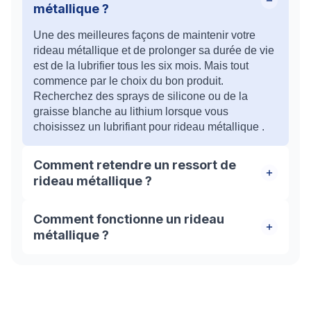
métallique ?
Une des meilleures façons de maintenir votre
rideau métallique et de prolonger sa durée de vie
est de la lubrifier tous les six mois. Mais tout
commence par le choix du bon produit.
Recherchez des sprays de silicone ou de la
graisse blanche au lithium lorsque vous
choisissez un lubrifiant pour rideau métallique .
Comment retendre un ressort de
rideau métallique ?
Pour tendre ou retendre le volet, il faut faire
Comment fonctionne un rideau
pivoter l’axe dans le sens de la descente de la
métallique ?
grille. En effectuant ce mouvement, vous allez
faire tendre le ressort à l’intérieur. Il est conseillé
Un rideau métallique est généralement un tablier
de faire appel à un professionnel du métier dans
qui coulisse dans des rails et s'enroule autour
cette situations.
d'un axe. L'axe peut être équipé d'un moteur