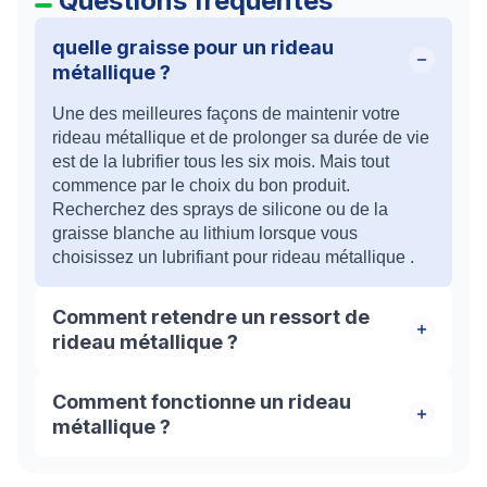
Questions fréquentes
quelle graisse pour un rideau
métallique ?
Une des meilleures façons de maintenir votre
rideau métallique et de prolonger sa durée de vie
est de la lubrifier tous les six mois. Mais tout
commence par le choix du bon produit.
Recherchez des sprays de silicone ou de la
graisse blanche au lithium lorsque vous
choisissez un lubrifiant pour rideau métallique .
Comment retendre un ressort de
rideau métallique ?
Pour tendre ou retendre le volet, il faut faire
Comment fonctionne un rideau
pivoter l’axe dans le sens de la descente de la
métallique ?
grille. En effectuant ce mouvement, vous allez
faire tendre le ressort à l’intérieur. Il est conseillé
Un rideau métallique est généralement un tablier