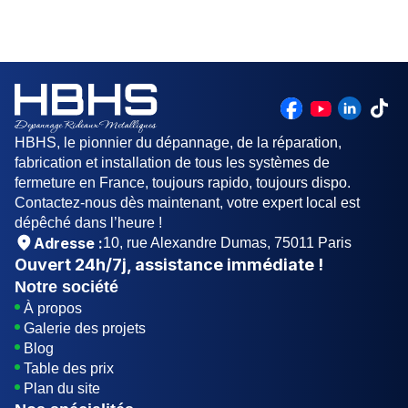
de faire appel à un professionnel du métier dans
qui coulisse dans des rails et s'enroule autour
cette situations.
d'un axe. L'axe peut être équipé d'un moteur
électrique, ou actionné manuellement.
HBHS, le pionnier du dépannage, de la réparation,
fabrication et installation de tous les systèmes de
fermeture en France, toujours rapido, toujours dispo.
Contactez-nous dès maintenant, votre expert local est
dépêché dans l’heure !
Adresse :
10, rue Alexandre Dumas, 75011 Paris
Ouvert
24h/7j
, assistance immédiate !
Notre société
À propos
Galerie des projets
Blog
Table des prix
Plan du site