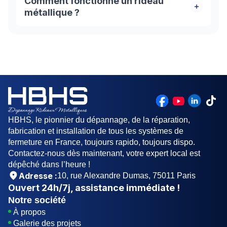
Comment fonctionne un rideau
techniciens de HBHS METAL seront chez-vous à
métallique ?
Jouy le Moutier dans la journée. Il faut compter
deux jours pour la fabrication et un jour pour
Un rideau métallique est généralement un tablier
l'installation de votre rideau de protection.
qui coulisse dans des rails et s'enroule autour
d'un axe. L'axe peut être équipé d'un moteur
électrique, ou actionné manuellement.
HBHS, le pionnier du dépannage, de la réparation,
fabrication et installation de tous les systèmes de
fermeture en France, toujours rapido, toujours dispo.
Contactez-nous dès maintenant, votre expert local est
dépêché dans l’heure !
Adresse :
10, rue Alexandre Dumas, 75011 Paris
Ouvert
24h/7j
, assistance immédiate !
Notre société
À propos
Galerie des projets