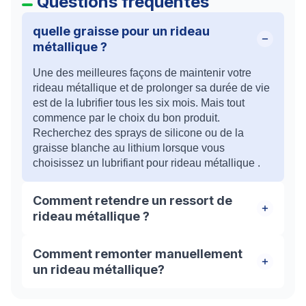
Questions fréquentes
quelle graisse pour un rideau
métallique ?
Une des meilleures façons de maintenir votre
rideau métallique et de prolonger sa durée de vie
est de la lubrifier tous les six mois. Mais tout
commence par le choix du bon produit.
Recherchez des sprays de silicone ou de la
graisse blanche au lithium lorsque vous
choisissez un lubrifiant pour rideau métallique .
Comment retendre un ressort de
rideau métallique ?
Pour tendre ou retendre le volet, il faut faire
Comment remonter manuellement
pivoter l’axe dans le sens de la descente de la
un rideau métallique?
grille. En effectuant ce mouvement, vous allez
faire tendre le ressort à l’intérieur. Il est conseillé
Ouvrir manuellement un rideau, d'abord