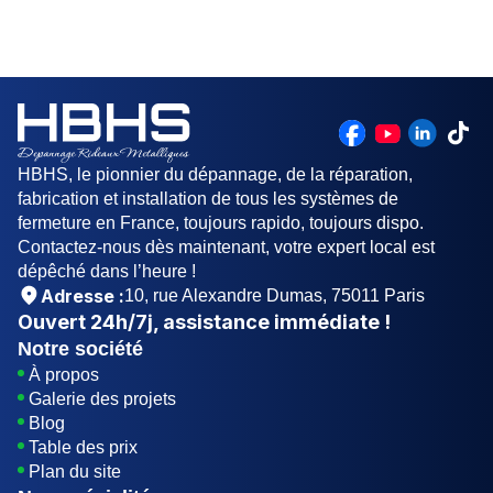
de faire appel à un professionnel du métier dans
Désengager le moteur du rideau métallique
cette situations.
ensuite Utiliser la manivelle pour ouvrir le rideau
enfin Faire remonter le rideau à la main
HBHS, le pionnier du dépannage, de la réparation,
fabrication et installation de tous les systèmes de
fermeture en France, toujours rapido, toujours dispo.
Contactez-nous dès maintenant, votre expert local est
dépêché dans l’heure !
Adresse :
10, rue Alexandre Dumas, 75011 Paris
Ouvert
24h/7j
, assistance immédiate !
Notre société
À propos
Galerie des projets
Blog
Table des prix
Plan du site