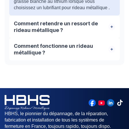
graisse blanche au lithium lorsque vous
choisissez un lubrifiant pour rideau métallique .
Comment retendre un ressort de
rideau métallique ?
Pour tendre ou retendre le volet, il faut faire
Comment fonctionne un rideau
pivoter l’axe dans le sens de la descente de la
métallique ?
grille. En effectuant ce mouvement, vous allez
faire tendre le ressort à l’intérieur. Il est conseillé
Un rideau métallique est généralement un tablier
de faire appel à un professionnel du métier dans
qui coulisse dans des rails et s'enroule autour
cette situations.
d'un axe. L'axe peut être équipé d'un moteur
électrique, ou actionné manuellement.
HBHS, le pionnier du dépannage, de la réparation,
fabrication et installation de tous les systèmes de
fermeture en France, toujours rapido, toujours dispo.