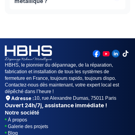
métallique ?
grille. En effectuant ce mouvement, vous allez
faire tendre le ressort à l’intérieur. Il est conseillé
Un rideau métallique est généralement un tablier
de faire appel à un professionnel du métier dans
qui coulisse dans des rails et s'enroule autour
cette situations.
d'un axe. L'axe peut être équipé d'un moteur
électrique, ou actionné manuellement.
HBHS, le pionnier du dépannage, de la réparation,
fabrication et installation de tous les systèmes de
fermeture en France, toujours rapido, toujours dispo.
Contactez-nous dès maintenant, votre expert local est
dépêché dans l’heure !
Adresse :
10, rue Alexandre Dumas, 75011 Paris
Ouvert
24h/7j
, assistance immédiate !
Notre société
À propos
Galerie des projets
Blog