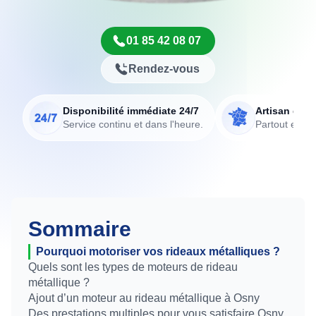
01 85 42 08 07
Rendez-vous
Disponibilité immédiate 24/7
Artisan de p
Service continu et dans l'heure.
Partout en Fr
Sommaire
Pourquoi motoriser vos rideaux métalliques ?
Quels sont les types de moteurs de rideau
métallique ?
Ajout d’un moteur au rideau métallique à Osny
Des prestations multiples pour vous satisfaire Osny