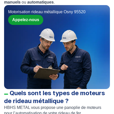
manuels
ou
automatiques
.
Motorisation rideau métallique Osny 95520
Appelez-nous
Quels sont les types de moteurs
de rideau métallique ?
HBHS METAL
vous propose une panoplie de
moteurs
pour l’
automatisation de votre rideau de fer
.