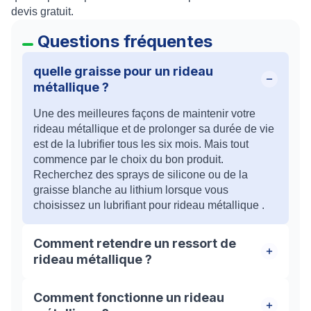
devis gratuit
.
Questions fréquentes
quelle graisse pour un rideau
métallique ?
Une des meilleures façons de maintenir votre
rideau métallique et de prolonger sa durée de vie
est de la lubrifier tous les six mois. Mais tout
commence par le choix du bon produit.
Recherchez des sprays de silicone ou de la
graisse blanche au lithium lorsque vous
choisissez un lubrifiant pour rideau métallique .
Comment retendre un ressort de
rideau métallique ?
Pour tendre ou retendre le volet, il faut faire
Comment fonctionne un rideau
pivoter l’axe dans le sens de la descente de la