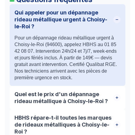
Qui appeler pour un dépannage
rideau métallique urgent à Choisy-
le-Roi ?
Pour un dépannage rideau métallique urgent à
Choisy-le-Roi (94600), appelez HBHS au 01 85
42 08 07. Intervention 24h/24 et 7j/7, week-ends
et jours fériés inclus. À partir de 149€ — devis
gratuit avant intervention. Certifié Qualibat RGE.
Nos techniciens arrivent avec les pièces de
première urgence en stock.
Quel est le prix d'un dépannage
rideau métallique à Choisy-le-Roi ?
À Choisy-le-Roi, un dépannage de rideau
HBHS répare-t-il toutes les marques
métallique coûte à partir de 149 €, déplacement
de rideaux métalliques à Choisy-le-
inclus. Le tarif final dépend du type de panne, des
Roi ?