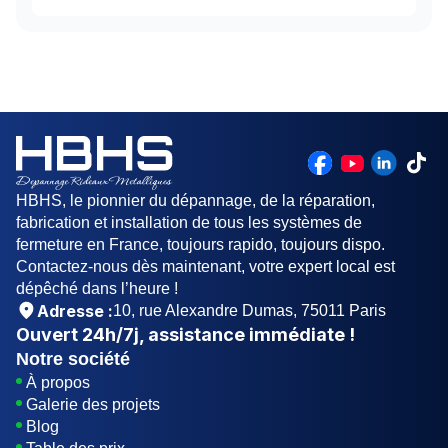
pièces à remplacer et de l'horaire d'intervention.
Tarifs majorés la nuit (22-7h) et les week-ends.
Oui. HBHS répare toutes marques à Choisy-le-
Devis gratuit avant travaux.
Roi : Somfy, Nice, FAAC, Hörmann, ACM, Simu,
Came, Novoferm et toutes autres marques.
Pièces d'origine ou compatibles certifiées CE.
Aucun surcoût selon la marque. Nos véhicules
embarquent en permanence les pièces standards
des marques les plus répandues en Val-de-
Marne.
HBHS, le pionnier du dépannage, de la réparation,
fabrication et installation de tous les systèmes de
fermeture en France, toujours rapido, toujours dispo.
Contactez-nous dès maintenant, votre expert local est
dépêché dans l’heure !
Adresse :
10, rue Alexandre Dumas, 75011 Paris
Ouvert
24h/7j
, assistance immédiate !
Notre société
À propos
Galerie des projets
Blog