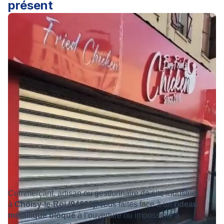
présent
Commerçant, artisan ou gestionnaire de site industriel
à
Choisy-le-Roi (94600)
, vous faites face à un
rideau
métallique bloqué
à l’ouverture ou impossible à