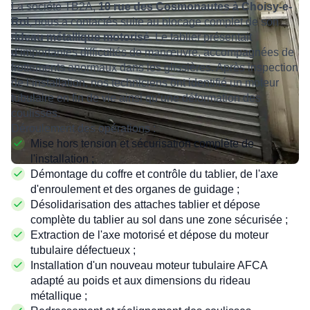
La société TB2A,
10 rue des Cosmonautes à Choisy-e-
Roi
, nous a contactés suite au blocage complet de son
r
ideau métallique motorisé
. Le tablier présentait
d’importantes difficultés de manœuvre, accompagnées de
frottements anormaux dans les glissières. Après inspection
de l’installation, nos techniciens ont identifié un moteur
tubulaire en fin de vie ainsi qu’une déformation des
coulisses.
Déroulement des opérations :
Mise hors tension et sécurisation complète de
l'installation ;
Démontage du coffre et contrôle du tablier, de l'axe
d'enroulement et des organes de guidage ;
Désolidarisation des attaches tablier et dépose
complète du tablier au sol dans une zone sécurisée ;
Extraction de l'axe motorisé et dépose du moteur
tubulaire défectueux ;
Installation d'un nouveau moteur tubulaire AFCA
adapté au poids et aux dimensions du rideau
métallique ;