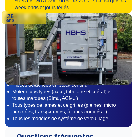
50 % de 18h à 22h 100 % de 22h à 7h ainsi que les
week-ends et jours fériés
25
ans
Matériel pro et certifié
Pièces détachées en stock continu
Moteur tous types (axial, tubulaire et latéral) et
toutes marques (Simu, ACM...)
Tous types de lames et de grilles (pleines, micro
perforées, transparentes, à tubes ondulés...)
Tous les modéles de systéme de verouillage
Questions fréquentes