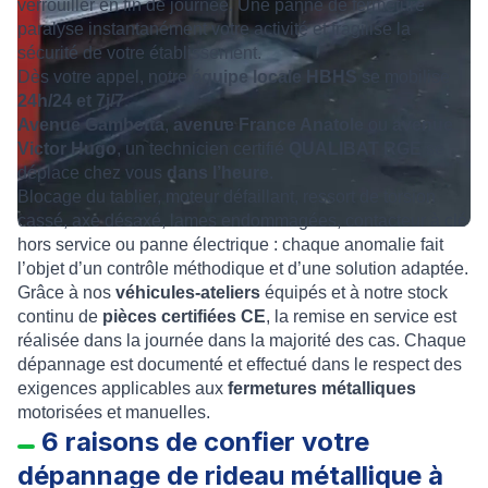
verrouiller en fin de journée. Une panne de fermeture
paralyse instantanément votre activité et fragilise la
sécurité de votre établissement.
Dès votre appel, notre
équipe locale HBHS
se mobilise
24h/24 et 7j/7
.
Avenue Gambetta
,
avenue France Anatole
ou
avenue
Victor Hugo
, un technicien certifié
QUALIBAT RGE
se
déplace chez vous
dans l’heure
.
Blocage du tablier, moteur défaillant, ressort de torsion
cassé, axe désaxé, lames endommagées, contacteur à clé
hors service ou panne électrique : chaque anomalie fait
l’objet d’un contrôle méthodique et d’une solution adaptée.
Grâce à nos
véhicules-ateliers
équipés et à notre stock
continu de
pièces certifiées CE
, la remise en service est
réalisée dans la journée dans la majorité des cas. Chaque
dépannage est documenté et effectué dans le respect des
exigences applicables aux
fermetures métalliques
motorisées et manuelles.
6 raisons de confier votre
dépannage de rideau métallique à