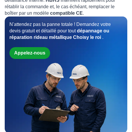
défaillance interne.
HBHS
intervient rapidement pour
rétablir la commande et, le cas échéant, remplacer le
boîtier par un modèle
compatible CE
.
N'attendez pas la panne totale ! Demandez votre
devis gratuit et détaillé pour tout
dépannage ou
réparation rideau métallique Choisy le roi
.
Appelez-nous