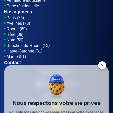
Fermeture industrielle
Porte résidentielle
Nos agences
Paris (75)
Yvelines (78)
Rhone (69)
Isère (38)
Nord (59)
Bouches-du-Rhône (13)
Haute-Garonne (31)
Marne (51)
Contact
01 85 42 08 07
Envoyer un E-mail
Être rappelé
Nous respectons votre vie privée
Nous utilisons des cookies pour améliorer votre expérience,
SIREN: 819116823