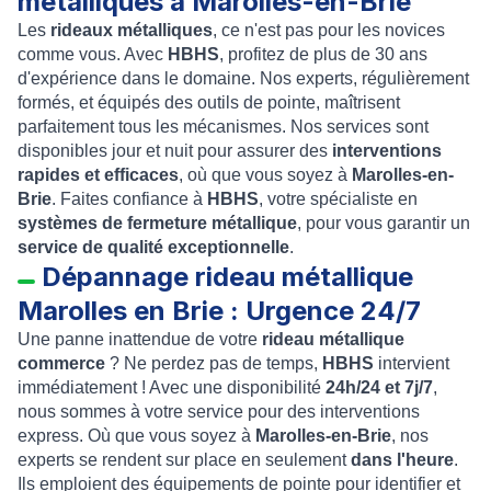
métalliques à Marolles-en-Brie
Les
rideaux métalliques
, ce n'est pas pour les novices
comme vous. Avec
HBHS
, profitez de plus de 30 ans
d'expérience dans le domaine. Nos experts, régulièrement
formés, et équipés des outils de pointe, maîtrisent
parfaitement tous les mécanismes. Nos services sont
disponibles jour et nuit pour assurer des
interventions
rapides et efficaces
, où que vous soyez à
Marolles-en-
Brie
. Faites confiance à
HBHS
, votre spécialiste en
systèmes de fermeture métallique
, pour vous garantir un
service de qualité exceptionnelle
.
Dépannage rideau métallique
Marolles en Brie : Urgence 24/7
Une panne inattendue de votre
rideau métallique
commerce
? Ne perdez pas de temps,
HBHS
intervient
immédiatement ! Avec une disponibilité
24h/24 et 7j/7
,
nous sommes à votre service pour des interventions
express. Où que vous soyez à
Marolles-en-Brie
, nos
experts se rendent sur place en seulement
dans l'heure
.
Ils emploient des équipements de pointe pour identifier et