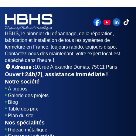
commencent par démonter le tablier pour accéder
aux lames mal alignées, les remplacer si besoin,
et réaligner soigneusement le tablier sur son axe.
Cette procédure garantit un fonctionnement fluide
et un ajustement précis du rideau.
HBHS, le pionnier du dépannage, de la réparation,
fabrication et installation de tous les systèmes de
fermeture en France, toujours rapido, toujours dispo.
Contactez-nous dès maintenant, votre expert local est
dépêché dans l’heure !
Adresse :
10, rue Alexandre Dumas, 75011 Paris
Ouvert
24h/7j
, assistance immédiate !
Notre société
À propos
Galerie des projets
Blog
Table des prix
Plan du site
Nos spécialités
Rideau métallique