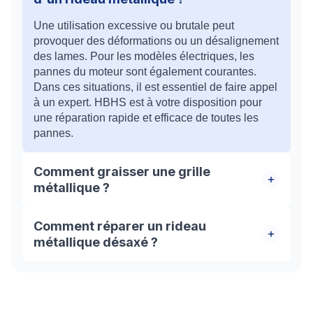
Une utilisation excessive ou brutale peut
provoquer des déformations ou un désalignement
des lames. Pour les modèles électriques, les
pannes du moteur sont également courantes.
Dans ces situations, il est essentiel de faire appel
à un expert. HBHS est à votre disposition pour
une réparation rapide et efficace de toutes les
pannes.
Comment graisser une grille
métallique ?
Pour maintenir le bon fonctionnement de votre
Comment réparer un rideau
grille métallique, utilisez un lubrifiant adapté aux
métallique désaxé ?
pièces mobiles en métal. Appliquez-le
uniformément sur les glissières pour prévenir la
Pour résoudre le problème de désaxation d’un
corrosion, l'usure et les frottements, assurant ainsi
rideau métallique, l’intervention de deux
un mouvement fluide.
serruriers qualifiés est nécessaire. Ils