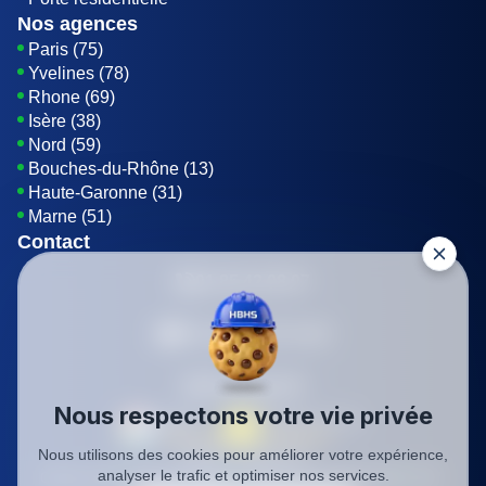
Nos agences
Paris (75)
Yvelines (78)
Rhone (69)
Isère (38)
Nord (59)
Bouches-du-Rhône (13)
Haute-Garonne (31)
Marne (51)
Contact
01 85 42 08 07
Envoyer un E-mail
Être rappelé
Nous respectons votre vie privée
Nous utilisons des cookies pour améliorer votre expérience,
SIREN: 819116823
analyser le trafic et optimiser nos services.
Charte qualité
Mentions légales
Politique de confidentialité
CGV