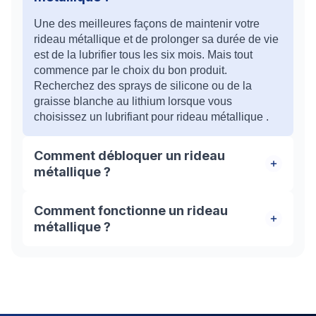
Une des meilleures façons de maintenir votre
rideau métallique et de prolonger sa durée de vie
est de la lubrifier tous les six mois. Mais tout
commence par le choix du bon produit.
Recherchez des sprays de silicone ou de la
graisse blanche au lithium lorsque vous
choisissez un lubrifiant pour rideau métallique .
Comment débloquer un rideau
métallique ?
Si vous trouvez votre rideau métallique bloqué,
Comment fonctionne un rideau
ne paniquez pas. L’equipe de HBHS est là pour
métallique ?
vous aider et résoudre tous vos problèmes liés au
déblocage des rideaux métalliques. Nous
Un rideau métallique est généralement un tablier
mettons à votre disposition une équipe des
qui coulisse dans des rails et s'enroule autour
compétents pour vous assurer un service
d'un axe. L'axe peut être équipé d'un moteur
rassurant.
électrique, ou actionné manuellement.