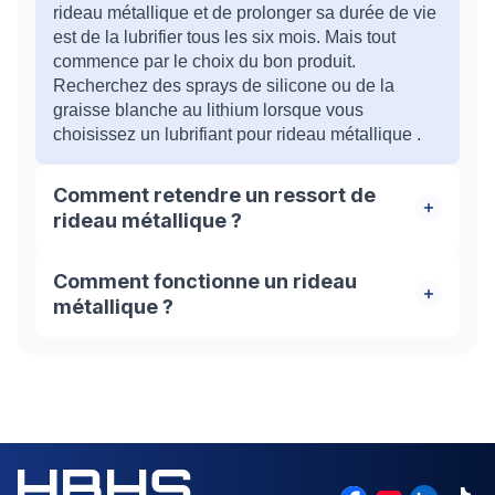
rideau métallique et de prolonger sa durée de vie
est de la lubrifier tous les six mois. Mais tout
commence par le choix du bon produit.
Recherchez des sprays de silicone ou de la
graisse blanche au lithium lorsque vous
choisissez un lubrifiant pour rideau métallique .
Comment retendre un ressort de
rideau métallique ?
Pour tendre ou retendre le volet, il faut faire
Comment fonctionne un rideau
pivoter l’axe dans le sens de la descente de la
métallique ?
grille. En effectuant ce mouvement, vous allez
faire tendre le ressort à l’intérieur. Il est conseillé
Un rideau métallique est généralement un tablier
de faire appel à un professionnel du métier dans
qui coulisse dans des rails et s'enroule autour
cette situations.
d'un axe. L'axe peut être équipé d'un moteur
électrique, ou actionné manuellement.