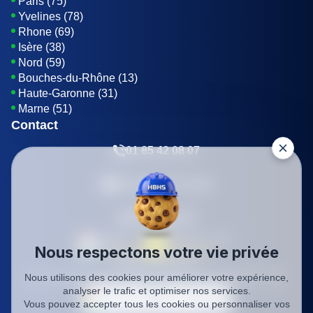
Paris (75)
Yvelines (78)
Rhone (69)
Isère (38)
Nord (59)
Bouches-du-Rhône (13)
Haute-Garonne (31)
Marne (51)
Contact
01 85 42 08 07
Envoyer un E-mail
Être rappelé
Nous respectons votre vie privée
SIREN: 819116823
Nous utilisons des cookies pour améliorer votre expérience,
Charte qualité
Mentions légales
Politique de confidentialité
CGV
analyser le trafic et optimiser nos services.
Vous pouvez accepter tous les cookies ou personnaliser vos