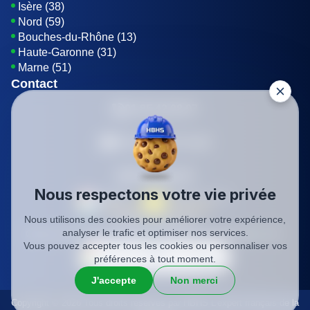
Isère (38)
Nord (59)
Bouches-du-Rhône (13)
Haute-Garonne (31)
Marne (51)
Contact
01 85 42 08 07
Envoyer un E-mail
Être rappelé
Nous respectons votre vie privée
Nous utilisons des cookies pour améliorer votre expérience,
SIREN: 819116823
analyser le trafic et optimiser nos services.
Charte qualité
Mentions légales
Politique de confidentialité
CGV
Vous pouvez accepter tous les cookies ou personnaliser vos
préférences à tout moment.
J'accepte
Non merci
Copyright © 2026 Tous droits réservés par HBHS L'expert français de la