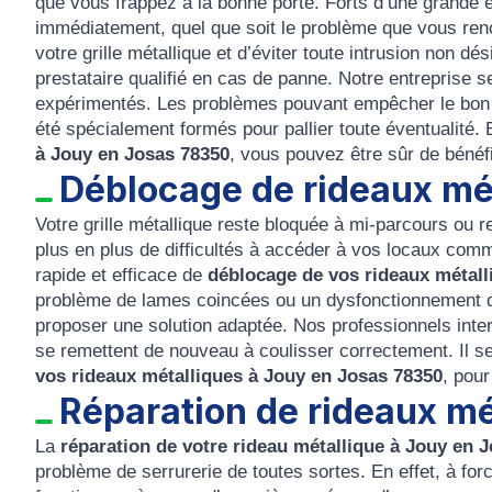
que vous frappez à la bonne porte. Forts d’une grande 
immédiatement, quel que soit le problème que vous renco
votre grille métallique et d’éviter toute intrusion non dé
prestataire qualifié en cas de panne. Notre entrepris
expérimentés. Les problèmes pouvant empêcher le bon fo
été spécialement formés pour pallier toute éventualité.
à Jouy en Josas 78350
, vous pouvez être sûr de bénéf
Déblocage de rideaux mé
Votre grille métallique reste bloquée à mi-parcours ou 
plus en plus de difficultés à accéder à vos locaux co
rapide et efficace de
déblocage de vos rideaux métalli
problème de lames coincées ou un dysfonctionnement 
proposer une solution adaptée. Nos professionnels inte
se remettent de nouveau à coulisser correctement. Il se
vos rideaux métalliques à Jouy en Josas 78350
, pou
Réparation de rideaux mé
La
réparation de votre rideau métallique à Jouy en 
problème de serrurerie de toutes sortes. En effet, à forc