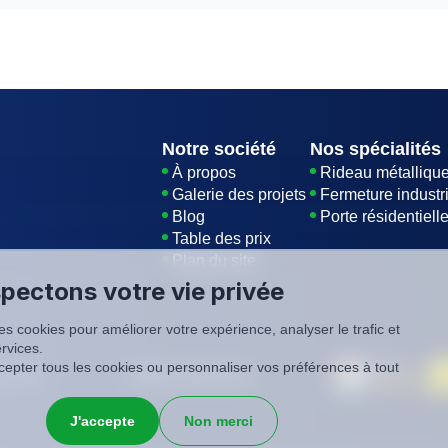
 coulisse dans des rails et s'enroule autour d'un axe. L'axe
né manuellement.
Notre société
Nos spécialités
À propos
Rideau métalliqu
Galerie des projets
Fermeture industri
Blog
Porte résidentiell
Table des prix
Plan du site
pectons votre vie privée
es cookies pour améliorer votre expérience, analyser le trafic et
rvices.
epter tous les cookies ou personnaliser vos préférences à tout
é
CGV
SIREN: 819116823
J'accepte
Non merci