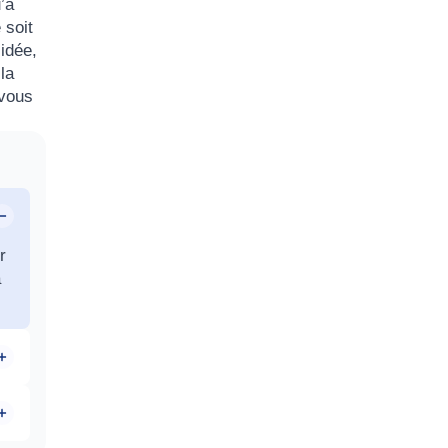
’à
 soit
idée,
la
 vous
r
a
u