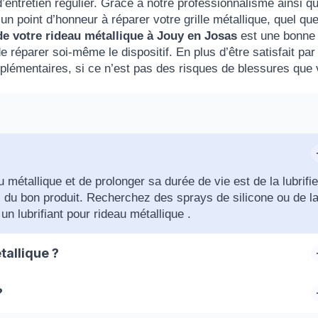
entretien régulier. Grâce à notre professionnalisme ainsi qu
 point d’honneur à réparer votre grille métallique, quel que
de votre rideau métallique à
Jouy en Josas
est une bonne 
 réparer soi-même le dispositif. En plus d’être satisfait par 
pplémentaires, si ce n’est pas des risques de blessures que
métallique et de prolonger sa durée de vie est de la lubrifie
 du bon produit. Recherchez des sprays de silicone ou de l
n lubrifiant pour rideau métallique .
allique ?
r l’axe dans le sens de la descente de la grille. En effectuant
?
intérieur. Il est conseillé de faire appel à un professionnel d