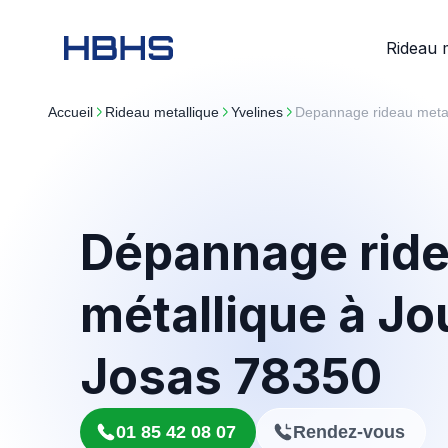
Rideau 
Accueil
rideau metallique
yvelines
Depannage rideau metal
Dépannage rid
métallique à Jo
Josas 78350
01 85 42 08 07
Rendez-vous