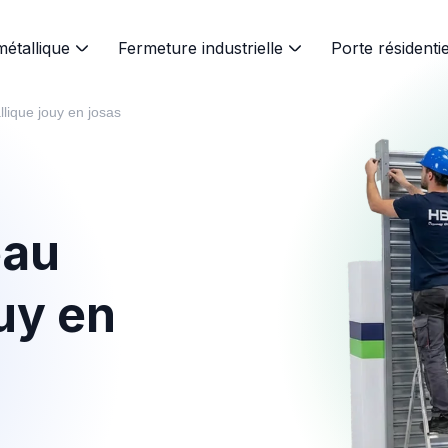
métallique
Fermeture industrielle
Porte résidentie
lique jouy en josas
eau
uy en