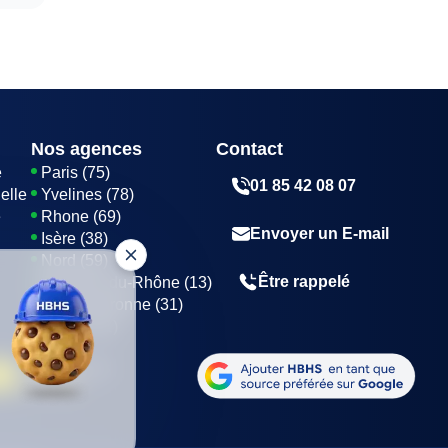
Nos agences
Contact
e
Paris (75)
01 85 42 08 07
elle
Yvelines (78)
e
Rhone (69)
Envoyer un E-mail
Isère (38)
Nord (59)
Être rappelé
Bouches-du-Rhône (13)
Haute-Garonne (31)
Marne (51)