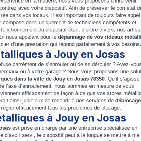
expérience en la matière, nous vous proposons d’intervenir
ntrez avec votre dispositif. Afin de préserver le bon état d
sirée dans vos locaux, il est important de toujours faire appel
e se compose donc uniquement de techniciens compétents et
nctionnement du dispositif étant d’ordre divers, nos artisa
 En nous appelant pour le
dépannage de vos rideaux métall
icier d’une prestation qui répond parfaitement à vos besoins
talliques à Jouy en Josas
refuse carrément de s’enrouler ou de se dérouler ? Avez-vou
mmerciaux ou à votre garage ? Nous vous proposons une solu
ques dans la ville de Jouy en Josas 78350
. Qu’il s’agisse
de l’axe d’enroulement, nous sommes en mesure de vous
rviennent efficacement de façon à ce que vos stores métalli
rait ainsi judicieux de recourir à nos services de
déblocage
r régler efficacement tous les problèmes de blocage.
talliques à Jouy en Josas
Josas
est prise en charge par une entreprise spécialisée en
e d’avoir servi, le dispositif peut à la longue se mettre à mal