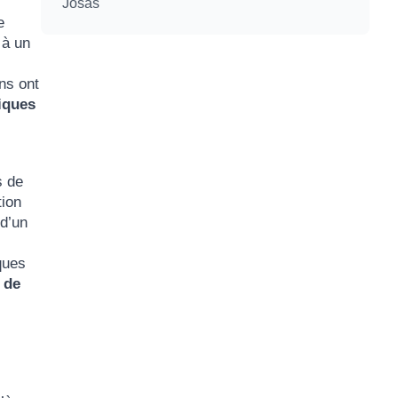
Josas
e
 à un
ns ont
iques
.
s de
tion
 d’un
ques
 de