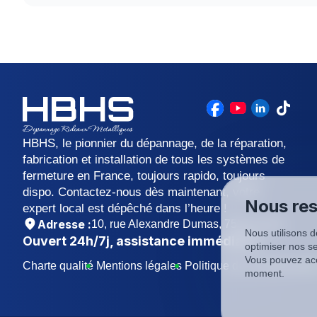
métier dans cette situations.
Un rideau métallique est généralement un tablier qui
peut être équipé d'un moteur électrique, ou action
HBHS, le pionnier du dépannage, de la réparation,
fabrication et installation de tous les systèmes de
fermeture en France, toujours rapido, toujours
dispo. Contactez-nous dès maintenant, votre
Nous res
expert local est dépêché dans l’heure !
Adresse :
10, rue Alexandre Dumas, 75011 Paris
Nous utilisons d
Ouvert
24h/7j
, assistance immédiate !
optimiser nos se
Vous pouvez acc
Charte qualité
Mentions légales
Politique de confidentialit
moment.