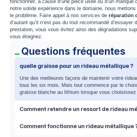
fonctionner, à cause d’une pièce usée ou d’un manque d’
notre solide expérience dans le domaine, nous mettons un
le problème. Faire appel à nos services de
réparation 
d’autant qu’il n’est pas du tout recommandé d’essayer de
prestation, vous vous évitez ainsi des dégradations su
vous éloignez.
Questions fréquentes
quelle graisse pour un rideau métallique ?
Une des meilleures façons de maintenir votre rideau 
tous les six mois. Mais tout commence par le choix
graisse blanche au lithium lorsque vous choisissez u
Comment retendre un ressort de rideau mét
Pour tendre ou retendre le volet, il faut faire pivote
Comment fonctionne un rideau métallique 
ce mouvement, vous allez faire tendre le ressort à l’