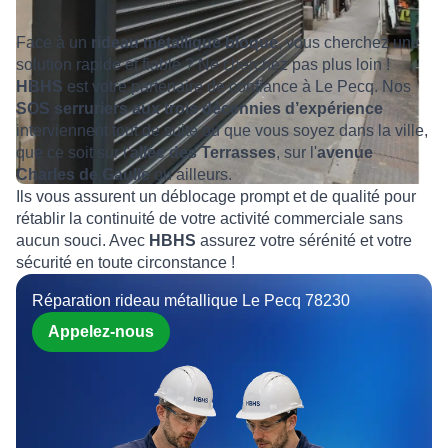
Face à un
rideau métallique bloqué
, vous cherchez une
solution rapide et fiable ? Ne cherchez pas plus loin !
HBHS
est votre partenaire de confiance à Le Pecq. Nos
SOS serruriers aux trois décennies d’expérience
interviennent tout de suite où que vous soyez dans la ville,
que ce soit sur l'
allée des Terrasses
, sur l'
avenue
Charles de Gaulle
ou ailleurs.
Ils vous assurent un déblocage prompt et de qualité pour
rétablir la continuité de votre activité commerciale sans
aucun souci. Avec
HBHS
assurez votre sérénité et votre
sécurité en toute circonstance !
Réparation rideau métallique Le Pecq 78230
Appelez-nous