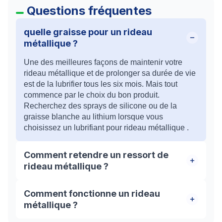
Questions fréquentes
quelle graisse pour un rideau
métallique ?
Une des meilleures façons de maintenir votre
rideau métallique et de prolonger sa durée de vie
est de la lubrifier tous les six mois. Mais tout
commence par le choix du bon produit.
Recherchez des sprays de silicone ou de la
graisse blanche au lithium lorsque vous
choisissez un lubrifiant pour rideau métallique .
Comment retendre un ressort de
rideau métallique ?
Pour tendre ou retendre le volet, il faut faire
Comment fonctionne un rideau
pivoter l’axe dans le sens de la descente de la
métallique ?
grille. En effectuant ce mouvement, vous allez