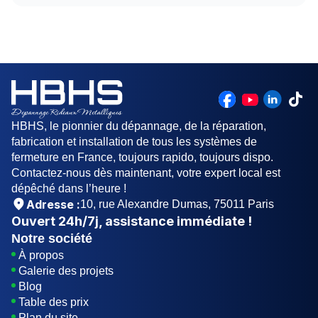
faire tendre le ressort à l’intérieur. Il est conseillé
Un rideau métallique est généralement un tablier
de faire appel à un professionnel du métier dans
qui coulisse dans des rails et s'enroule autour
cette situations.
d'un axe. L'axe peut être équipé d'un moteur
électrique, ou actionné manuellement.
HBHS, le pionnier du dépannage, de la réparation,
fabrication et installation de tous les systèmes de
fermeture en France, toujours rapido, toujours dispo.
Contactez-nous dès maintenant, votre expert local est
dépêché dans l’heure !
Adresse :
10, rue Alexandre Dumas, 75011 Paris
Ouvert
24h/7j
, assistance immédiate !
Notre société
À propos
Galerie des projets
Blog
Table des prix
Plan du site