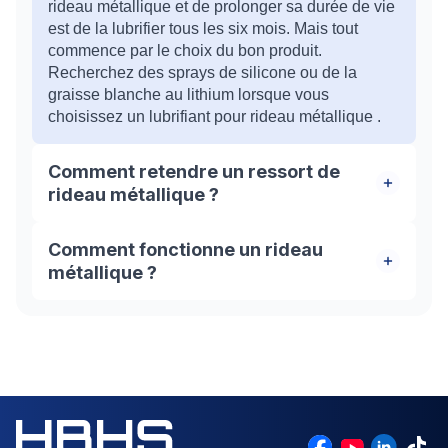
rideau métallique et de prolonger sa durée de vie
est de la lubrifier tous les six mois. Mais tout
commence par le choix du bon produit.
Recherchez des sprays de silicone ou de la
graisse blanche au lithium lorsque vous
choisissez un lubrifiant pour rideau métallique .
Comment retendre un ressort de
rideau métallique ?
Pour tendre ou retendre le volet, il faut faire
Comment fonctionne un rideau
pivoter l’axe dans le sens de la descente de la
métallique ?
grille. En effectuant ce mouvement, vous allez
faire tendre le ressort à l’intérieur. Il est conseillé
Un rideau métallique est généralement un tablier
de faire appel à un professionnel du métier dans
qui coulisse dans des rails et s'enroule autour
cette situations.
d'un axe. L'axe peut être équipé d'un moteur
électrique, ou actionné manuellement.