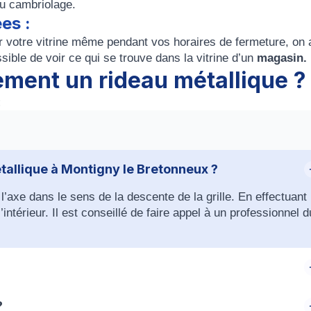
ou cambriolage.
ées
:
r votre vitrine même pendant vos horaires de fermeture, on 
sible de voir ce qui se trouve dans la vitrine d’un
magasin.
ment un rideau métallique ?
:
allique à Montigny le Bretonneux ?
r l’axe dans le sens de la descente de la grille. En effectuant
intérieur. Il est conseillé de faire appel à un professionnel d
métallique et de prolonger sa durée de vie est de la lubrifie
?