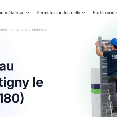
au métallique
Fermeture industrielle
Porte réside
allique montigny le bretonneux
eau
igny le
180)