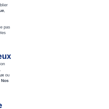
blier
ue
,
le pas
èles
eux
ion
,
ux
ou
Nos
e