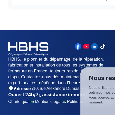
tous les six mois. Mais tout commence par le choix
graisse blanche au lithium lorsque vous choisissez 
Un rideau métallique est généralement un tablier qui
peut être équipé d'un moteur électrique, ou action
HBHS, le pionnier du dépannage, de la réparation,
fabrication et installation de tous les systèmes de
fermeture en France, toujours rapido, toujours
Nous res
dispo. Contactez-nous dès maintenant, votre
expert local est dépêché dans l’heure !
Nous utilisons d
Adresse :
10, rue Alexandre Dumas, 75011 Paris
optimiser nos se
Ouvert
24h/7j
, assistance immédiate !
Vous pouvez acc
Charte qualité
Mentions légales
Politique de confidentialit
moment.