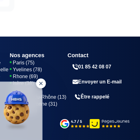
a
x.
Nos agences
Contact
e
Paris (75)
01 85 42 08 07
elle
Yvelines (78)
e
Rhone (69)
Envoyer un E-mail
Isère (38)
Nord (59)
Être rappelé
Bouches-du-Rhône (13)
Haute-Garonne (31)
Marne (51)