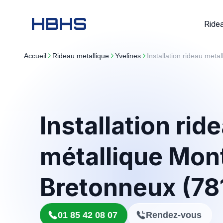
Ride
Accueil
rideau metallique
yvelines
Installation rideau met
Installation rid
métallique Mont
Bretonneux (78
01 85 42 08 07
Rendez-vous