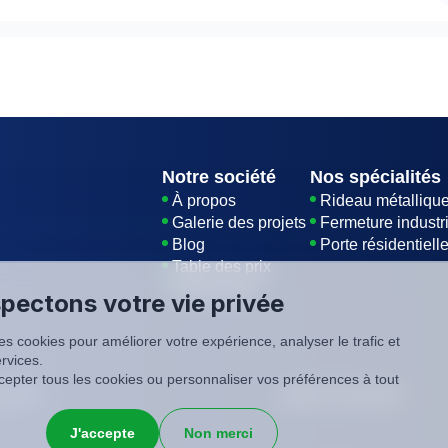
 du bon produit. Recherchez des sprays de silicone ou de l
un lubrifiant pour rideau métallique à Montigny le Bretonneu
 coulisse dans des rails et s'enroule autour d'un axe. L'axe
né manuellement.
Notre société
Nos spécialités
À propos
Rideau métalliqu
Galerie des projets
Fermeture industri
Blog
Porte résidentiell
Table des prix
Plan du site
pectons votre vie privée
es cookies pour améliorer votre expérience, analyser le trafic et
rvices.
epter tous les cookies ou personnaliser vos préférences à tout
é
CGV
SIREN: 819116823
J'accepte
Non merci