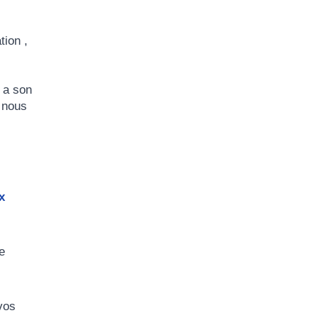
tion ,
 a son
e nous
x
e
vos