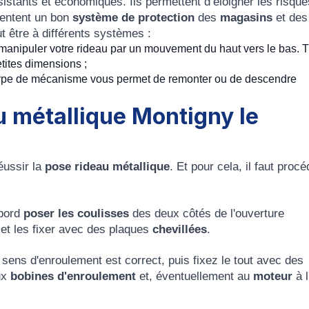
stants et économiques. Ils permettent d’éloigner les risque
ésentent un bon
système de protection
des
magasins
et des
t être à différents systèmes :
anipuler votre rideau par un mouvement du haut vers le bas. T
tites dimensions ;
type de mécanisme vous permet de remonter ou de descendre
u métallique
Montigny le
éussir la
pose rideau métallique
. Et pour cela, il faut procé
abord
poser les coulisses
des deux côtés de l'ouverture
 et les fixer avec des plaques
chevillées
.
sens d'enroulement est correct, puis fixez le tout avec des
ux
bobines d'enroulement
et, éventuellement au
moteur
à l