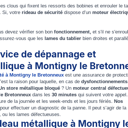
s clous qui fixent les ressorts des bobines et enrouler le ta
 Si, votre
rideau de sécurité
dispose d’un
moteur électriq
us devez vérifier son bon
fonctionnement,
et s'il ne s'enrou
 Assurez-vous que les
lames du tablier
bien droites et parall
vice de dépannage et
allique à Montigny le Bretonn
té
à Montigny le Bretonneux
est une assurance de protect
est la raison pour laquelle, en cas de
dysfonctionnements
Un store métallique bloqué
? Un
moteur central défectue
le Bretonneux
dans les
30 minutes
qui suivent votre appel.
ure de la journée et les week-ends et les jours fériés.
Nos
ur effectuer un diagnostic de la panne. Il peut s’agir de la
, ou les lames défectueuses.
rideau métallique à Montigny l