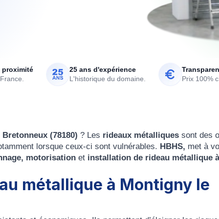
 proximité
25 ans d'expérience
Transparen
 France.
L'historique du domaine.
Prix 100% cl
le Bretonneux (78180)
? Les
rideaux métalliques
sont des o
n notamment lorsque ceux-ci sont vulnérables.
HBHS,
met à vo
nnage,
motorisation
et
installation
de rideau métallique 
eau métallique à Montigny le