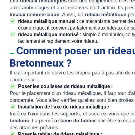
Les rideaux métalliques
sont des équipements très rési
aux cambriolages et aux tentatives d’effraction. Ils pr
locaux commerciaux.
Aussi, un
rideau métallique
peu
rideau métallique manuel :
ce mécanisme permet de m
économique, il convient parfaitement aux rideaux de pe
rideau métallique motorisé :
simple à manipuler, ce 
facilement et rapidement votre rideau.
Comment poser un ridea
Bretonneux
?
Il est important de suivre les étapes pas à pas afin de r
comme suit :
Poser les coulisses de rideau métallique :
Pour le placement d'un rideau métallique, il faut tout d'
concernée. Vous allez vérifier qu'elles sont bien droites
Installation de l’axe de rideau métallique
Insérez l'
axe
dans les supports, et assurez-vous que le 
boulons
. La première
lame du tablier
doit être fixée a
des attaches prévues.
Poser le tablier de rideau métallique :