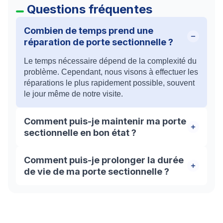
Questions fréquentes
Combien de temps prend une
réparation de porte sectionnelle ?
Le temps nécessaire dépend de la complexité du
problème. Cependant, nous visons à effectuer les
réparations le plus rapidement possible, souvent
le jour même de notre visite.
Comment puis-je maintenir ma porte
sectionnelle en bon état ?
Nous recommandons un entretien régulier, qui
Comment puis-je prolonger la durée
inclut la vérification des ressorts, des rails, des
de vie de ma porte sectionnelle ?
câbles et des roulettes, ainsi que la lubrification
des pièces mobiles. Nos techniciens peuvent
Un entretien régulier par un professionnel peut
vous fournir des conseils d'entretien
considérablement prolonger la durée de vie de
personnalisés lors de leur visite.
votre porte sectionnelle. Cela inclut la lubrification