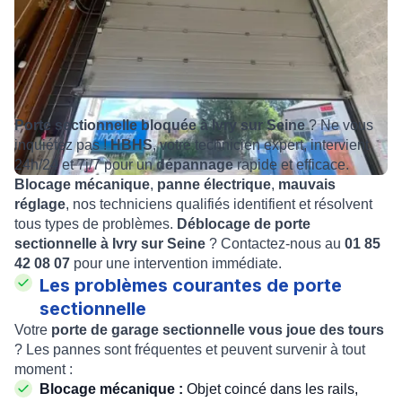
Porte sectionnelle bloquée à Ivry sur Seine
? Ne vous
inquiétez pas !
HBHS
, votre technicien expert, intervient
24h/24 et 7j/7 pour un
dépannage
rapide et efficace.
Blocage mécanique
,
panne électrique
,
mauvais
réglage
, nos techniciens qualifiés identifient et résolvent
tous types de problèmes.
Déblocage de porte
sectionnelle à Ivry sur Seine
? Contactez-nous au
01 85
42 08 07
pour une intervention immédiate.
Les problèmes courantes de porte
sectionnelle
Votre
porte de garage sectionnelle vous joue des tours
? Les pannes sont fréquentes et peuvent survenir à tout
moment :
Blocage mécanique :
Objet coincé dans les rails,