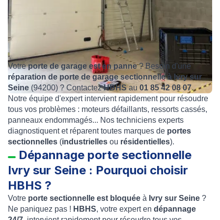
Votre
porte de garage est en panne
? Besoin d'une
réparation de porte de garage sectionnelle à Ivry sur
Seine
(94200) ? Contactez
HBHS
au
01 85 42 08 07
.
Notre équipe d'expert intervient rapidement pour résoudre
tous vos problèmes : moteurs défaillants, ressorts cassés,
panneaux endommagés... Nos techniciens experts
diagnostiquent et réparent toutes marques de
portes
sectionnelles
(
industrielles
ou
résidentielles
).
Dépannage porte sectionnelle
Ivry sur Seine : Pourquoi choisir
HBHS ?
Votre
porte sectionnelle est bloquée
à
Ivry sur Seine
?
Ne paniquez pas !
HBHS
, votre expert en
dépannage
24/7
, intervient rapidement pour résoudre tous vos