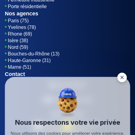
Porte résidentielle
Nos agences
Paris (75)
Yvelines (78)
Rhone (69)
Isère (38)
Nord (59)
Bouches-du-Rhône (13)
Haute-Garonne (31)
Marne (51)
Contact
01 85 42 08 07
Envoyer un E-mail
Être rappelé
Nous respectons votre vie privée
Nous utilisons des cookies pour améliorer votre expérience,
SIREN: 819116823