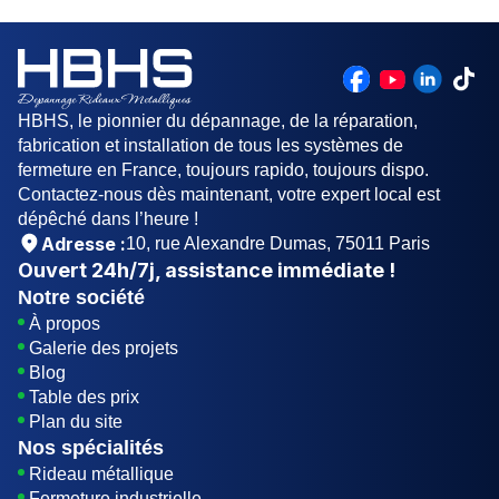
des pièces mobiles, le contrôle de l'alignement
des rails, et l'inspection générale pour détecter
tout signe d'usure.
HBHS, le pionnier du dépannage, de la réparation,
fabrication et installation de tous les systèmes de
fermeture en France, toujours rapido, toujours dispo.
Contactez-nous dès maintenant, votre expert local est
dépêché dans l’heure !
Adresse :
10, rue Alexandre Dumas, 75011 Paris
Ouvert
24h/7j
, assistance immédiate !
Notre société
À propos
Galerie des projets
Blog
Table des prix
Plan du site
Nos spécialités
Rideau métallique
Fermeture industrielle