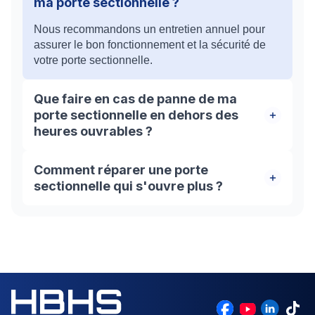
ma porte sectionnelle ?
Nous recommandons un entretien annuel pour
assurer le bon fonctionnement et la sécurité de
votre porte sectionnelle.
Que faire en cas de panne de ma
porte sectionnelle en dehors des
heures ouvrables ?
HBHS est disponible 24/7. En cas de panne,
Comment réparer une porte
appelez-nous immédiatement au 01 85 42 08 07
sectionnelle qui s'ouvre plus ?
pour une intervention d'urgence. Pour toutes vos
besoins de réparation de porte sectionnelle à
La réparation d'une porte sectionnelle qui ne
Limeil-Brévannes, faites confiance à HBHS.
s'ouvre plus nécessite souvent l'intervention d'un
Notre expertise et notre réactivité sont les garants
professionnel. Les causes peuvent être multiples
de votre satisfaction. Contactez-nous dès
: problème de motorisation, de rails, de ressorts,
maintenant pour un service rapide et
etc. Contactez HBHS pour un diagnostic précis et
professionnel.
une réparation adaptée.