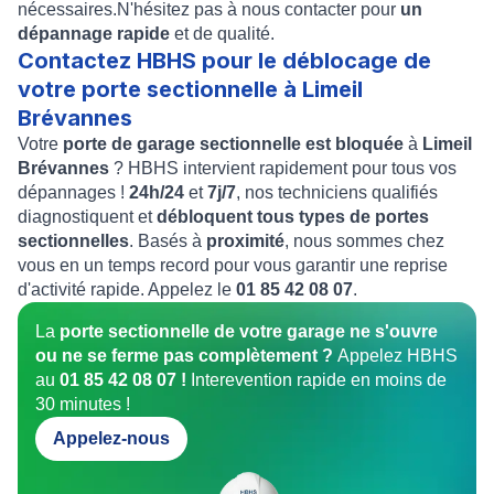
nécessaires.N'hésitez pas à nous contacter pour
un
dépannage rapide
et de qualité.
Contactez HBHS pour le déblocage de
votre porte sectionnelle à Limeil
Brévannes
Votre
porte de garage sectionnelle est bloquée
à
Limeil
Brévannes
? HBHS intervient rapidement pour tous vos
dépannages !
24h/24
et
7j/7
, nos techniciens qualifiés
diagnostiquent et
débloquent tous types de portes
sectionnelles
. Basés à
proximité
, nous sommes chez
vous en un temps record pour vous garantir une reprise
d'activité rapide. Appelez le
01 85 42 08 07
.
La
porte sectionnelle de votre garage ne s'ouvre
ou ne se ferme pas complètement ?
Appelez HBHS
au
01 85 42 08 07 !
Interevention rapide en moins de
30 minutes !
Appelez-nous