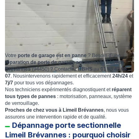
Votre
porte de garage est en panne
? Besoin d'une
réparation de porte de garage sectionnelle à Limeil
Brévannes
(94450) ? Contactez
HBHS
au
01 85 42 08
07
. Nousintervenons rapidement et efficacement
24h/24
et
7j/7
pour tous vos dépannages.
Nos techniciens expérimentés diagnostiquent et
réparent
tous types de pannes
: motorisation, panneaux, système
de verrouillage.
Proches de chez vous à Limeil Brévannes
, nous vous
assurons une intervention rapide et de qualité.
Dépannage porte sectionnelle
Limeil Brévannes : pourquoi choisir