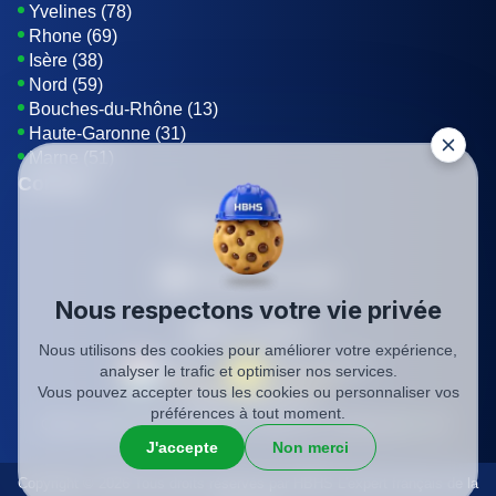
Yvelines (78)
Rhone (69)
Isère (38)
Nord (59)
Bouches-du-Rhône (13)
Haute-Garonne (31)
Marne (51)
Contact
01 85 42 08 07
Envoyer un E-mail
Nous respectons votre vie privée
Être rappelé
Nous utilisons des cookies pour améliorer votre expérience,
analyser le trafic et optimiser nos services.
Vous pouvez accepter tous les cookies ou personnaliser vos
SIREN: 819116823
préférences à tout moment.
Charte qualité
Mentions légales
Politique de confidentialité
CGV
J'accepte
Non merci
Copyright © 2026 Tous droits réservés par HBHS L'expert français de la