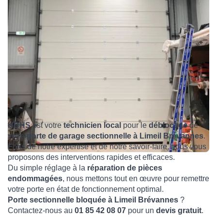
HBHS
est votre
technicien local
pour le
déblocage
de
votre
porte de garage sectionnelle à Limeil Brévannes
.
Forts de notre expertise et de notre savoir-faire, nous vous
proposons des interventions rapides et efficaces.
Du simple réglage à la
réparation de pièces
endommagées
, nous mettons tout en œuvre pour remettre
votre porte en état de fonctionnement optimal.
Porte sectionnelle bloquée à Limeil Brévannes
?
Contactez-nous au
01 85 42 08 07
pour un
devis gratuit
.