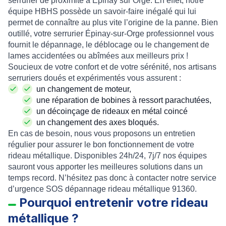
serrurier de proximité à Epinay sur Orge
. En effet, notre
équipe HBHS possède un savoir-faire inégalé qui lui
permet de connaître au plus vite l’origine de la panne. Bien
outillé, votre
serrurier Épinay-sur-Orge
professionnel vous
fournit le
dépannage
, le
déblocage
ou le
changement de
lames accidentées ou abîmées
aux meilleurs prix !
Soucieux de votre confort et de votre sérénité, nos artisans
serruriers doués et expérimentés vous assurent :
un
changement de moteur
,
une
réparation de bobines à ressort parachutées
,
un
décoinçage de rideaux en métal coincé
un
changement des axes bloqués
.
En cas de besoin, nous vous proposons un entretien
régulier pour assurer le bon fonctionnement de votre
rideau métallique.
Disponibles 24h/24, 7j/7 nos équipes
sauront vous apporter les meilleures solutions dans un
temps record. N’hésitez pas donc à contacter notre service
d’urgence
SOS dépannage rideau métallique 91360
.
Pourquoi entretenir votre rideau
métallique ?