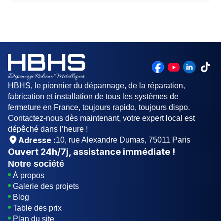
HBHS assure un service d'urgence disponible
rapidement pour démonter le tablier, remplacer
24h/24 et 7j/7. Notre équipe intervient sur place
les lames défectueuses, et remettre l'ensemble
en seulement 20 minutes après votre appel pour
en ordre. En un rien de temps, votre rideau de fer
un déblocage immédiat de vos rideaux
fonctionnera à nouveau parfaitement.
métalliques.
HBHS, le pionnier du dépannage, de la réparation,
fabrication et installation de tous les systèmes de
fermeture en France, toujours rapido, toujours dispo.
Contactez-nous dès maintenant, votre expert local est
dépêché dans l’heure !
Adresse :
10, rue Alexandre Dumas, 75011 Paris
Ouvert
24h/7j
, assistance immédiate !
Notre société
À propos
Galerie des projets
Blog
Table des prix
Plan du site