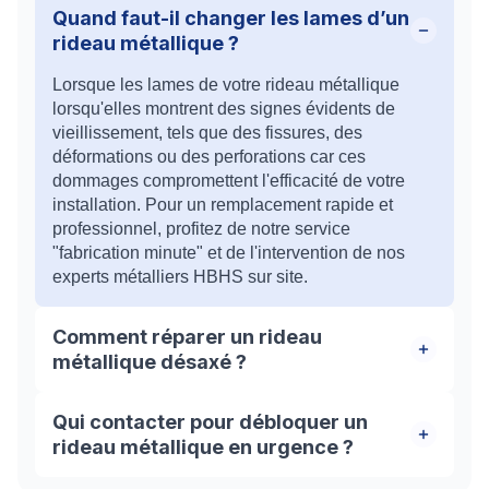
Quand faut-il changer les lames d’un
rideau métallique ?
Lorsque les lames de votre rideau métallique
lorsqu'elles montrent des signes évidents de
vieillissement, tels que des fissures, des
déformations ou des perforations car ces
dommages compromettent l'efficacité de votre
installation. Pour un remplacement rapide et
professionnel, profitez de notre service
"fabrication minute" et de l'intervention de nos
experts métalliers HBHS sur site.
Comment réparer un rideau
métallique désaxé ?
Si votre rideau métallique est sorti de ses rails,
Qui contacter pour débloquer un
n'essayez pas de le réparer vous-même, car vous
rideau métallique en urgence ?
pourriez causer des dommages supplémentaires.
Nos artisans métalliers HBHS interviennent