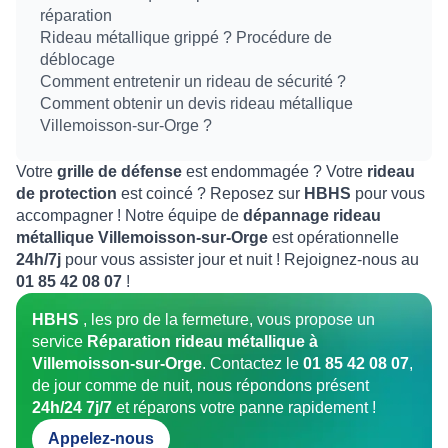
réparation
Rideau métallique grippé ? Procédure de
déblocage
Comment entretenir un rideau de sécurité ?
Comment obtenir un devis rideau métallique
Villemoisson-sur-Orge ?
Votre
grille de défense
est endommagée ? Votre
rideau
de protection
est coincé ? Reposez sur
HBHS
pour vous
accompagner ! Notre équipe de
dépannage rideau
métallique Villemoisson-sur-Orge
est opérationnelle
24h/7j
pour vous assister jour et nuit ! Rejoignez-nous au
01 85 42 08 07
!
HBHS
, les pro de la fermeture, vous propose un
service
Réparation rideau métallique à
Villemoisson-sur-Orge
. Contactez le
01 85 42 08 07
,
de jour comme de nuit, nous répondons présent
24h/24 7j/7
et réparons votre panne rapidement !
Appelez-nous