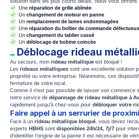
solution dans les plus courts délais. Nous vous offrons
Une
réparation de grille abîmée
Un
changement de moteur en panne
Un
remplacement de lames endommagées
Une
réparation du boîtier de commande défectueu
Un
changement du tablier cassé
Un
déblocage de bobine coincée
Déblocage rideau métall
Au secours, mon
rideau métallique
est bloqué !
Les
rideaux métalliques
sont une excellente solution p
propriété ou votre entreprise. Néanmoins, ces disposit
fermeture de votre local.
Comme il n'est pas possible de laisser son commerce 
notre service de
dépannage de rideau métallique à A
rapidement jusqu'à chez-vous pour
débloquer votre r
Faire appel à un serrurier de proxim
Face à un
rideau métallique bloqué
, vous devez recour
experts
HBHS
sont
disponibles 24h/24, 7j/7
pour inte
d'identifier l'origine de la panne Il est nécessaire de vér