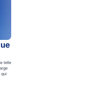
que
 telle
harge
 qui