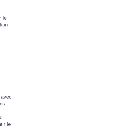
 le
tion
 avec
ons
u
ir le