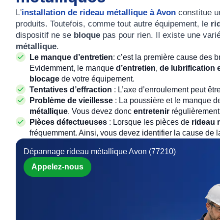
L'
installation de rideau métallique à Avon
constitue un
produits. Toutefois, comme tout autre équipement, le
ri
dispositif ne se
bloque
pas pour rien. Il existe une va
métallique
.
Le manque d’entretien
: c’est la première cause des b
Evidemment, le manque
d’entretien
,
de lubrification
blocage
de votre équipement.
Tentatives d’effraction
: L’axe d’enroulement peut êtr
Problème de vieillesse
: La poussière et le manque 
métallique
. Vous devez donc
entretenir
régulièrement
Pièces défectueuses
: Lorsque les pièces de
rideau 
fréquemment. Ainsi, vous devez identifier la cause de
Dépannage rideau métallique Avon (77210)
Appelez-nous