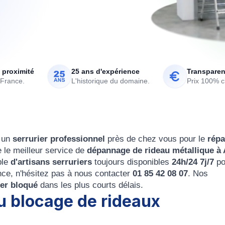
 proximité
25 ans d'expérience
Transparen
 France.
L'historique du domaine.
Prix 100% cl
 un
serrurier professionnel
près de chez vous pour le
rép
 le meilleur service de
dépannage de rideau métallique à
ble
d'artisans serruriers
toujours disponibles
24h/24 7j/7
po
nce, n'hésitez pas à nous contacter
01 85 42 08 07
. Nos
fer bloqué
dans les plus courts délais.
u blocage de rideaux