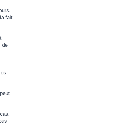
ours.
a fait
t
z de
les
 peut
 cas,
ous