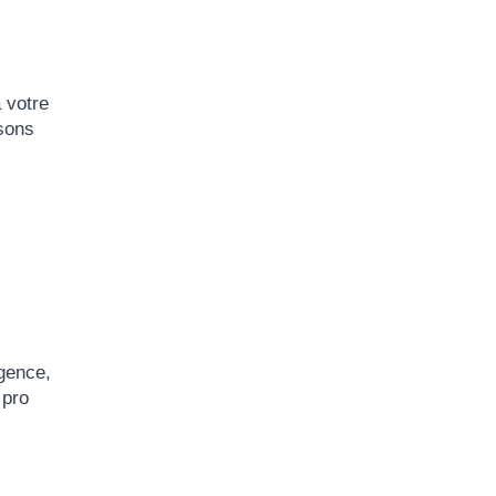
 votre
sons
rgence,
 pro