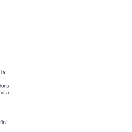
 la
dons
endra
fin