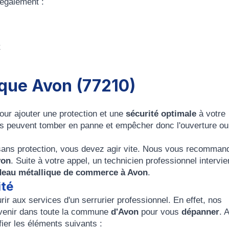
 également :
x
ique Avon (77210)
our ajouter une protection et une
sécurité optimale
à votre
ifs peuvent tomber en panne et empêcher donc l'ouverture ou
sans protection, vous devez agir vite. Nous vous recomman
von
. Suite à votre appel, un technicien professionnel intervi
ideau métallique de commerce à Avon
.
ité
ir aux services d'un serrurier professionnel. En effet, nos
rvenir dans toute la commune
d'Avon
pour vous
dépanner
. A
ifier les éléments suivants :