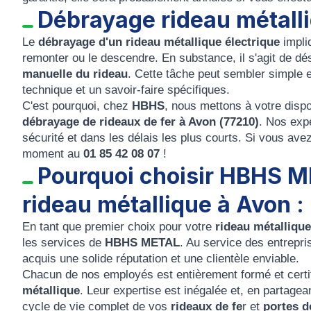
Débrayage rideau métalli
Le
débrayage d'un rideau métallique électrique
impliq
remonter ou le descendre. En substance, il s'agit de d
manuelle du rideau
. Cette tâche peut sembler simple e
technique et un savoir-faire spécifiques.
C'est pourquoi, chez
HBHS
, nous mettons à votre disp
débrayage de rideaux de fer à Avon (77210)
. Nos exp
sécurité et dans les délais les plus courts. Si vous ave
moment au
01 85 42 08 07
!
Pourquoi choisir HBHS M
rideau métallique à Avon :
En tant que premier choix pour votre
rideau métalliqu
les services de
HBHS METAL
. Au service des entrepr
acquis une solide réputation et une clientèle enviable.
Chacun de nos employés est entièrement formé et certifi
métallique
. Leur expertise est inégalée et, en partagean
cycle de vie complet de vos
rideaux de fe
r et
portes d