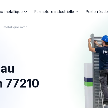
au métallique
Fermeture industrielle
Porte réside
au metallique avon
eau
n 77210