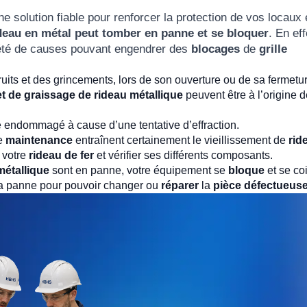
e solution fiable pour renforcer la protection de vos locaux 
deau en métal peut tomber en panne et se bloquer
. En eff
riété de causes pouvant engendrer des
blocages
de
grille
ruits et des grincements, lors de son ouverture ou de sa fermetu
 et de graissage de rideau métallique
peuvent être à l’origine 
e endommagé à cause d’une tentative d’effraction.
de
maintenance
entraînent certainement le vieillissement de
rid
 votre
rideau de fer
et vérifier ses différents composants.
métallique
sont en panne, votre équipement se
bloque
et se co
 la panne pour pouvoir changer ou
réparer
la
pièce défectueus