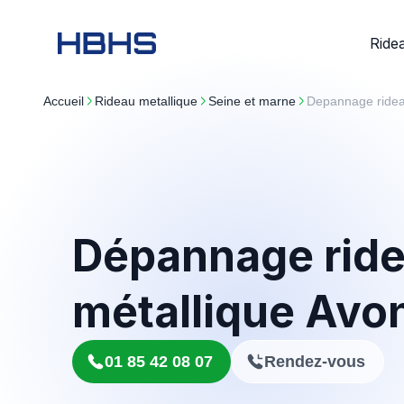
Ride
Accueil
rideau metallique
seine et marne
Depannage ride
Dépannage rid
métallique Avo
01 85 42 08 07
Rendez-vous