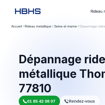
Rideau 
Accueil
rideau metallique
seine et marne
Depannage ride
Dépannage rid
métallique Tho
77810
01 85 42 08 07
Rendez-vous