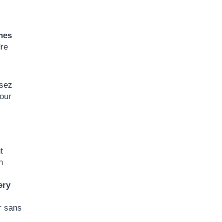
nes
dre
ssez
pour
t
n
ery
r sans