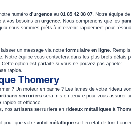
 notre numéro
d'urgence
au
01 85 42 08 07
. Notre équipe de
e à vos besoins en
urgence
. Nous comprenons que les
pan
quoi nous sommes prêts à intervenir rapidement pour résou
s laisser un message via notre
formulaire en ligne
. Rempli
e. Notre équipe vous contactera dans les plus brefs délais 
n. Cette option est parfaite si vous ne pouvez pas appeler
se rapide.
ique Thomery
fermer ? Un moteur en panne ? Les lames de votre rideau son
artisans serruriers
sera mis en œuvre pour vous assurer u
y
rapide et efficace.
ez, nos
artisans serruriers
en
rideaux métalliques à Thom
ut pour que votre
volet métallique
soit en état de fonctionne