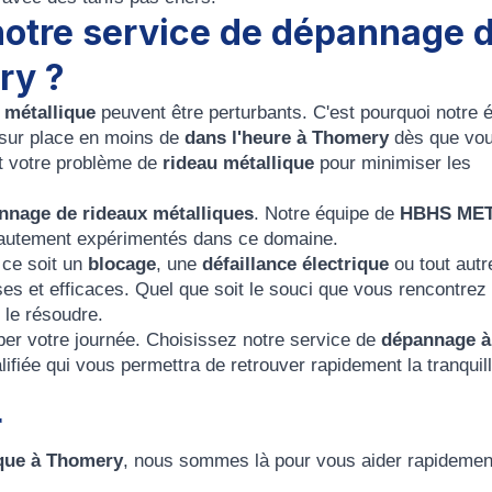
notre service de dépannage 
ry ?
 métallique
peuvent être perturbants. C'est pourquoi notre 
 sur place en moins de
dans l'heure à
Thomery
dès que vo
nt votre problème de
rideau métallique
pour minimiser les
nnage de rideaux métalliques
. Notre équipe de
HBHS ME
hautement expérimentés dans ce domaine.
 ce soit un
blocage
, une
défaillance électrique
ou tout autr
ses et efficaces. Quel que soit le souci que vous rencontrez
 le résoudre.
ber votre journée. Choisissez notre service de
dépannage à
ifiée qui vous permettra de retrouver rapidement la tranquill
r
ique à Thomery
, nous sommes là pour vous aider rapidemen