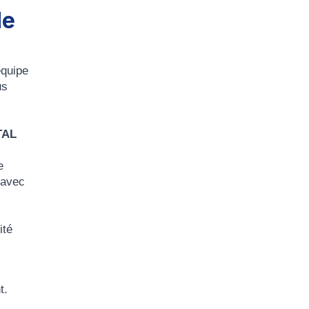
de
équipe
us
TAL
e
 avec
ité
t.