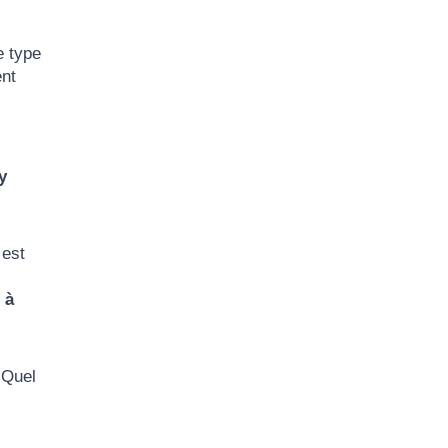
e type
ent
y
est
 à
 Quel