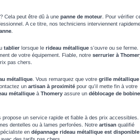
? Cela peut être dû à une
panne de moteur
. Pour vérifier c
essionnel. A ce titre, nos techniciens interviennent rapidem
panne
.
du
tablier
lorsque le
rideau métallique
s’ouvre ou se ferme.
ent de votre équipement. Fiable, notre
serrurier à Thomer
ix pas chers.
au métallique
. Vous remarquez que votre
grille métallique
ontactez un
artisan à proximité
pour qu’il mette fin à votre
eau métallique
à
Thomery
assure un
déblocage de bobine
propose un service rapide et fiable à des prix accessibles.
ames dentelles ou à lames perforées. Notre
artisan
qualifié
spécialiste en
dépannage rideau métallique est disponible
avec des tarifs pas chers.