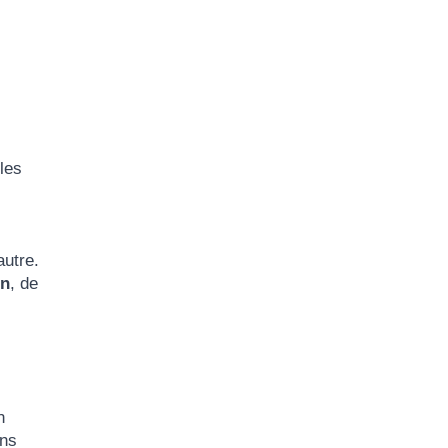
 les
autre.
on
, de
n
ans