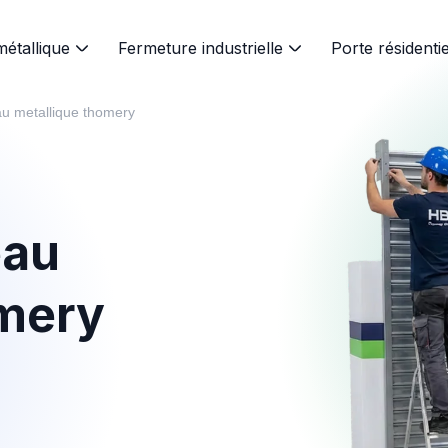
métallique
Fermeture industrielle
Porte résidentie
au metallique thomery
eau
mery