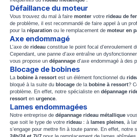
Défaillance du moteur
Vous trouvez du mal à faire
monter
votre
rideau de fer
de problème, il est recommandé de faire appel à un prof
pour la
réparation
ou le remplacement de
moteur en 
Axe endommagé
L’axe de
rideau
constitue le point focal d’enroulement 
Cependant, une panne d’axe entraîne un dysfonctionnem
vous propose un
dépannage
d’axe endommagé à des pr
Blocage de bobines
La
bobine à ressort
est un élément fonctionnel du
ride
bloqué à la suite du
blocage
de la
bobine à ressort
? C
problème. En effet, notre spécialiste en
dépannage rid
ressort
en
urgence
.
Lames endommagées
Notre entreprise de
dépannage rideau métallique
vous 
que soit le type de votre
rideau
: à
lames pleines
, à l
s’engage pour mettre fin à toute panne. En effet, notre 
24h/24 et 7j/7
pour le remplacement de lames abîmées 