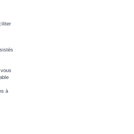
iliter
sistés
e vous
able
es à