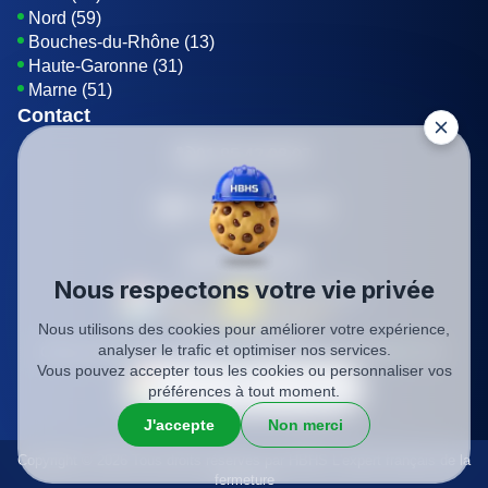
Nord (59)
Bouches-du-Rhône (13)
Haute-Garonne (31)
Marne (51)
Contact
01 85 42 08 07
Envoyer un E-mail
Être rappelé
Nous respectons votre vie privée
Nous utilisons des cookies pour améliorer votre expérience,
SIREN: 819116823
analyser le trafic et optimiser nos services.
Charte qualité
Mentions légales
Politique de confidentialité
CGV
Vous pouvez accepter tous les cookies ou personnaliser vos
préférences à tout moment.
J'accepte
Non merci
Copyright © 2026 Tous droits réservés par HBHS L'expert français de la
fermeture