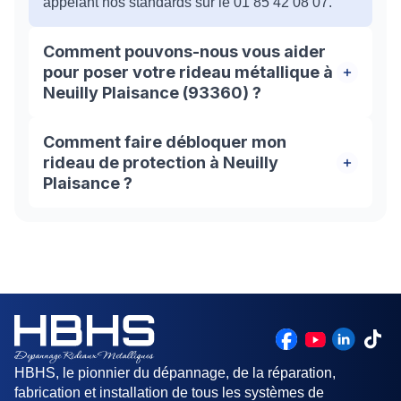
appelant nos standards sur le 01 85 42 08 07.
Comment pouvons-nous vous aider
pour poser votre rideau métallique à
Neuilly Plaisance (93360) ?
Pour les particuliers comme les professionnelles
Comment faire débloquer mon
à Neuilly Plaisance (93360), nos artisans experts
rideau de protection à Neuilly
disposent d'un savoir-faire exceptionnel pour
Plaisance ?
vous apporter efficacement toute l'assistance dont
vous avez besoin !
Si vous vous trouvez face à votre rideau de fer
bloqué ou coincé, ne paniquez pas ! L’équipe des
artisans de HBHS à 93360 est là pour vous aider
et résoudre tous vos problèmes liés au déblocage
des rideaux de protection. Donc, nous mettons à
votre disposition 24h/7 une équipe des
professionnels pour vous assurer un service de
qualité avec des tarifs très compétitif.
HBHS, le pionnier du dépannage, de la réparation,
fabrication et installation de tous les systèmes de