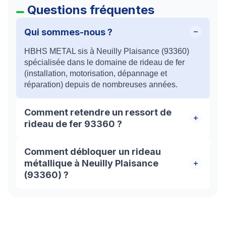
Questions fréquentes
Qui sommes-nous ?
HBHS METAL sis à Neuilly Plaisance (93360)
spécialisée dans le domaine de rideau de fer
(installation, motorisation, dépannage et
réparation) depuis de nombreuses années.
Comment retendre un ressort de
rideau de fer 93360 ?
On commence premièrement par démonter le
Comment débloquer un rideau
coffre pour accéder à l’axe et au tablier de votre
métallique à Neuilly Plaisance
rideau en métal. Ensuite, on détache le tablier de
(93360) ?
l’axe associé. Faites-le descendre doucement
pour que tout se déroule bien. Pour tendre ou
L’equipe de HBHS à Neuilly Plaisance est là
retendre le ressort, vous devez faire pivoter l’axe
pour vous aider et résoudre tous vos problèmes
dans le sens de la descente du rideau. Grâce à
liés au déblocage des rideaux de fer. Nous
ce mouvement, vous allez faire tendre le ressort à