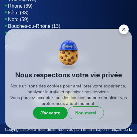
Rhone (69)
Isère (38)
Nord (59)
Bouches-du-Rhône (13)
Haute-Garonne (31)
Marne (51)
Contact
01 85 42 08 07
Envoyer un E-mail
Nous respectons votre vie privée
Nous utilisons des cookies pour améliorer votre expérience,
Être rappelé
analyser le trafic et optimiser nos services.
Vous pouvez accepter tous les cookies ou personnaliser vos
préférences à tout moment.
SIREN: 819116823
J'accepte
Non merci
Charte qualité
Mentions légales
Politique de confidentialité
CGV
Copyright © 2026 Tous droits réservés par HBHS L'expert français de la
fermeture